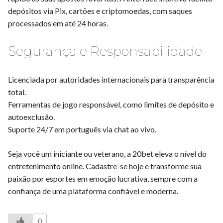
depósitos via Pix, cartões e criptomoedas, com saques
processados em até 24 horas.
Segurança e Responsabilidade
Licenciada por autoridades internacionais para transparência
total.
Ferramentas de jogo responsável, como limites de depósito e
autoexclusão.
Suporte 24/7 em português via chat ao vivo.
Seja você um iniciante ou veterano, a 20bet eleva o nível do
entretenimento online. Cadastre-se hoje e transforme sua
paixão por esportes em emoção lucrativa, sempre com a
confiança de uma plataforma confiável e moderna.
0