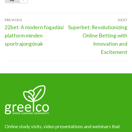
Post
PREVIOUS
NEXT
navigation
Previous
Next
22bet: A modern fogadási
Superbet: Revolutionizing
post:
post:
platform minden
Online Betting with
sportrajongónak
Innovation and
Excitement
Online study visits, video presentations and webinars that