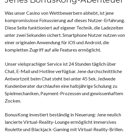
Was unser Casino von Wettbewerbern abhebt, ist jene
kompromisslose Fokussierung auf dieses Nutzer-Erfahrung.
Diese Seite funktioniert auf eigener Technik, die Ladezeiten
unter zwei Sekunden sichert. Smartphone Nutzer nutzen von
einer originalen Anwendung für iOS und Android, die
kompletten Zugriff auf alle Features ermöglicht.
Unser vielsprachiger Service ist 24 Stunden täglich über
Chat, E-Mail und Hotline verfügbar. Jene durchschnittliche
Antwortzeit beim Chat steht bei unter 45 Sek. Jedwede
Kundenberater durchlaufen eine halbjährige Schulung zu
Spielmechaniken, Payment-Prozessen und gewissenhaftem
Zocken.
BonusKong investiert beständig in Neuerung: Jene neulich
lancierte Virtual-Reality-Lounge ermöglicht immersives
Roulette und Blackjack-Gaming mit Virtual-Reality-Brillen.