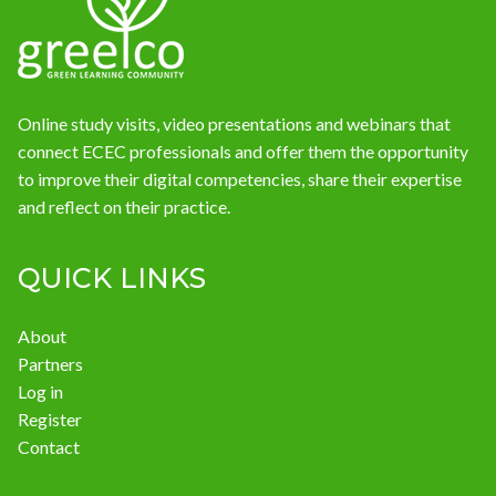
Online study visits, video presentations and webinars that
connect ECEC professionals and offer them the opportunity
to improve their digital competencies, share their expertise
and reflect on their practice.
QUICK LINKS
About
Partners
Log in
Register
Contact