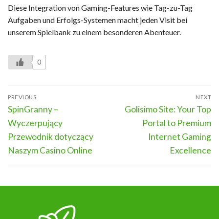
Diese Integration von Gaming-Features wie Tag-zu-Tag
Aufgaben und Erfolgs-Systemen macht jeden Visit bei
unserem Spielbank zu einem besonderen Abenteuer.
0
Post
PREVIOUS
NEXT
navigation
Previous
Next
SpinGranny –
Golisimo Site: Your Top
post:
post:
Wyczerpujący
Portal to Premium
Przewodnik dotyczący
Internet Gaming
Naszym Casino Online
Excellence