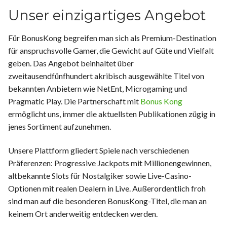
Unser einzigartiges Angebot
Für BonusKong begreifen man sich als Premium-Destination
für anspruchsvolle Gamer, die Gewicht auf Güte und Vielfalt
geben. Das Angebot beinhaltet über
zweitausendfünfhundert akribisch ausgewählte Titel von
bekannten Anbietern wie NetEnt, Microgaming und
Pragmatic Play. Die Partnerschaft mit
Bonus Kong
ermöglicht uns, immer die aktuellsten Publikationen zügig in
jenes Sortiment aufzunehmen.
Unsere Plattform gliedert Spiele nach verschiedenen
Präferenzen: Progressive Jackpots mit Millionengewinnen,
altbekannte Slots für Nostalgiker sowie Live-Casino-
Optionen mit realen Dealern in Live. Außerordentlich froh
sind man auf die besonderen BonusKong-Titel, die man an
keinem Ort anderweitig entdecken werden.