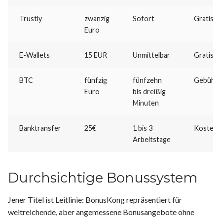
Trustly
zwanzig
Sofort
Gratis
Euro
E-Wallets
15 EUR
Unmittelbar
Gratis
BTC
fünfzig
fünfzehn
Gebühre
Euro
bis dreißig
Minuten
Banktransfer
25€
1 bis 3
Kostenf
Arbeitstage
Durchsichtige Bonussystem
Jener Titel ist Leitlinie: BonusKong repräsentiert für
weitreichende, aber angemessene Bonusangebote ohne