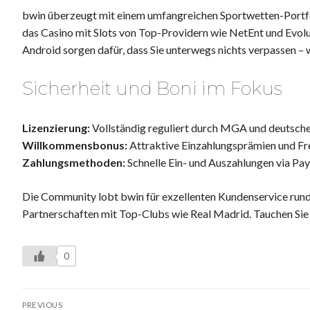
bwin überzeugt mit einem umfangreichen Sportwetten-Portfo
News
das Casino mit Slots von Top-Providern wie NetEnt und Evolu
Android sorgen dafür, dass Sie unterwegs nichts verpassen – 
Sicherheit und Boni im Fokus
Lizenzierung:
Vollständig reguliert durch MGA und deutsche
Willkommensbonus:
Attraktive Einzahlungsprämien und Fr
Zahlungsmethoden:
Schnelle Ein- und Auszahlungen via Pay
Die Community lobt bwin für exzellenten Kundenservice rund u
Partnerschaften mit Top-Clubs wie Real Madrid. Tauchen Sie ei
0
Post
PREVIOUS