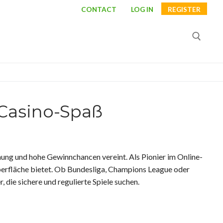
CONTACT
LOG IN
REGISTER
Search for:
 Casino-Spaß
nnung und hohe Gewinnchancen vereint. Als Pionier im Online-
erfläche bietet. Ob Bundesliga, Champions League oder
, die sichere und regulierte Spiele suchen.