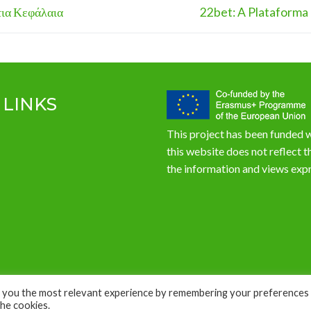
Next
τια Κεφάλαια
22bet: A Plataforma
post:
 LINKS
This project has been funded 
this website does not reflect t
the information and views expre
ive you the most relevant experience by remembering your preferences
the cookies.
© 2023 GREELCO All Rights Reserved |
Privacy Policy