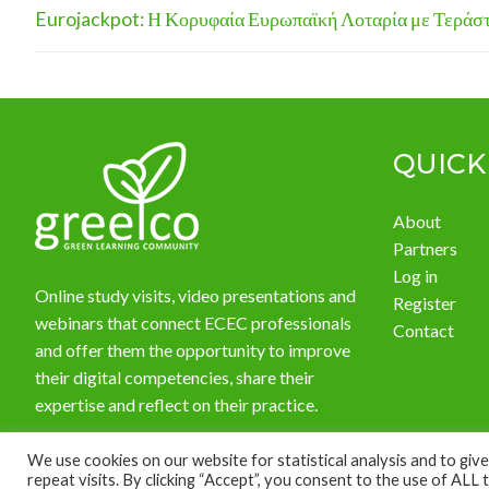
Previous
navigation
Eurojackpot: Η Κορυφαία Ευρωπαϊκή Λοταρία με Τεράσ
post:
QUICK
About
Partners
Log in
Online study visits, video presentations and
Register
webinars that connect ECEC professionals
Contact
and offer them the opportunity to improve
their digital competencies, share their
expertise and reflect on their practice.
We use cookies on our website for statistical analysis and to g
repeat visits. By clicking “Accept”, you consent to the use of ALL 