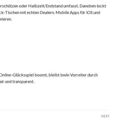
orschützen oder Halbzeit/Endstand umfasst. Daneben lockt
ack-Tischen mit echten Dealern. Mobile Apps für iOS und
nieren.
 Online-Glücksspiel boomt, bleibt bwin Vorreiter durch
air und transparent.
NEXT