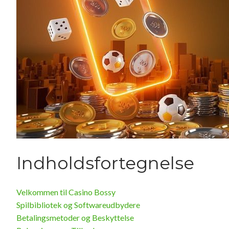
News
Indholdsfortegnelse
Velkommen til Casino Bossy
Spilbibliotek og Softwareudbydere
Betalingsmetoder og Beskyttelse