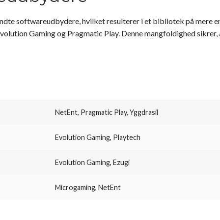
te softwareudbydere, hvilket resulterer i et bibliotek på mere e
olution Gaming og Pragmatic Play. Denne mangfoldighed sikrer, at
NetEnt, Pragmatic Play, Yggdrasil
Evolution Gaming, Playtech
Evolution Gaming, Ezugi
Microgaming, NetEnt