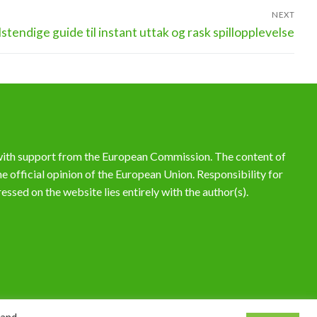
NEXT
lstendige guide til instant uttak og rask spillopplevelse
with support from the European Commission. The content of
he official opinion of the European Union. Responsibility for
ssed on the website lies entirely with the author(s).