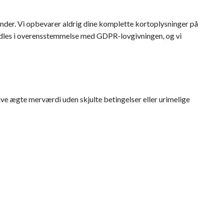
ender. Vi opbevarer aldrig dine komplette kortoplysninger på
ndles i overensstemmelse med GDPR-lovgivningen, og vi
ive ægte merværdi uden skjulte betingelser eller urimelige