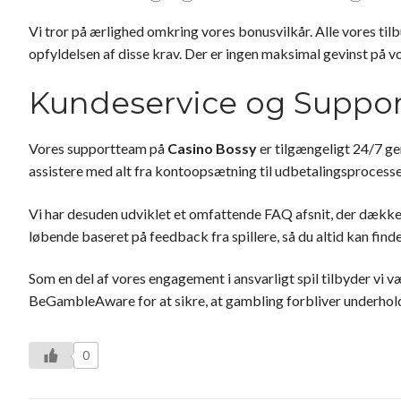
Vi tror på ærlighed omkring vores bonusvilkår. Alle vores tilb
opfyldelsen af disse krav. Der er ingen maksimal gevinst på v
Kundeservice og Suppo
Vores supportteam på
Casino Bossy
er tilgængeligt 24/7 ge
assistere med alt fra kontoopsætning til udbetalingsprocesse
Vi har desuden udviklet et omfattende FAQ afsnit, der dækker
løbende baseret på feedback fra spillere, så du altid kan find
Som en del af vores engagement i ansvarligt spil tilbyder v
BeGambleAware for at sikre, at gambling forbliver underholdni
0