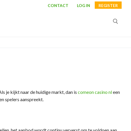
CONTACT
LOG IN
REGISTER
Search for:
s je kijkt naar de huidige markt, dan is
comeon casino nl
een
en spelers aanspreekt.
pellen, het aanbod wordt continu ververst om te voldoen aan