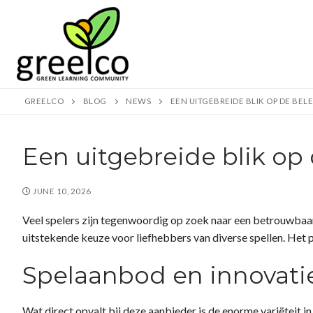
Skip
to
content
GREELCO
BLOG
NEWS
EEN UITGEBREIDE BLIK OP DE BE
Een uitgebreide blik op
Search
JUNE 10, 2026
for:
Veel spelers zijn tegenwoordig op zoek naar een betrouwbaar e
uitstekende keuze voor liefhebbers van diverse spellen. Het 
About
Spelaanbod en innovati
Partners
Study visits
Wat direct opvalt bij deze aanbieder is de enorme variëteit 