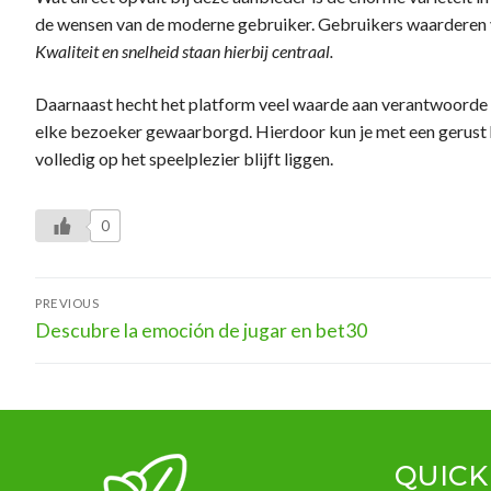
de wensen van de moderne gebruiker. Gebruikers waarderen voo
News
Kwaliteit en snelheid staan hierbij centraal.
Daarnaast hecht het platform veel waarde aan verantwoorde 
elke bezoeker gewaarborgd. Hierdoor kun je met een gerust h
volledig op het speelplezier blijft liggen.
0
Post
PREVIOUS
Previous
navigation
Descubre la emoción de jugar en bet30
post:
QUICK