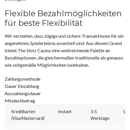
Flexible Bezahlmöglichkeiten
für beste Flexibilität
Wir verstehen, dass zügige und sichere Transaktionen für ein
angenehmes Spielerlebnis essentiell sind. Aus diesem Grund
bietet The Slotz Casino eine weitreichende Palette an
Bezahloptionen, die gleichermaßen traditionelle als genauso
wie zeitgemäße Möglichkeiten beinhalten.
Zahlungsmethode
Dauer Einzahlung
Auszahlungsdauer
Mindestbetrag
Kreditkarten
Instant
3-5
10
(Visa/Mastercard)
Werktage