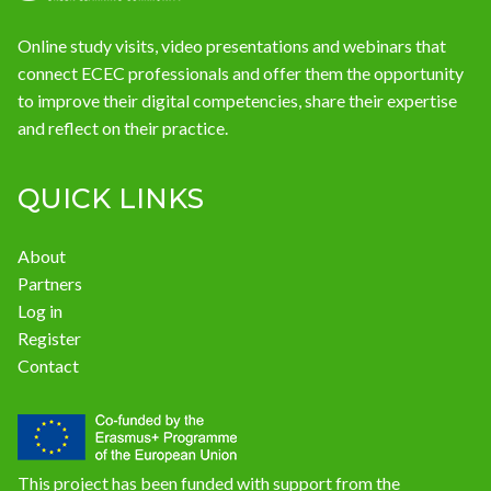
Online study visits, video presentations and webinars that
connect ECEC professionals and offer them the opportunity
to improve their digital competencies, share their expertise
and reflect on their practice.
QUICK LINKS
About
Partners
Log in
Register
Contact
This project has been funded with support from the