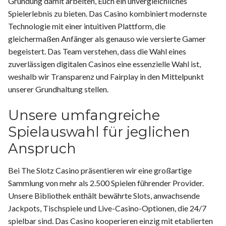
Gründung damit arbeiten, Euch ein unvergleichliches
Spielerlebnis zu bieten. Das Casino kombiniert modernste
Technologie mit einer intuitiven Plattform, die
gleichermaßen Anfänger als genauso wie versierte Gamer
begeistert. Das Team verstehen, dass die Wahl eines
zuverlässigen digitalen Casinos eine essenzielle Wahl ist,
weshalb wir Transparenz und Fairplay in den Mittelpunkt
unserer Grundhaltung stellen.
Unsere umfangreiche
Spielauswahl für jeglichen
Anspruch
Bei The Slotz Casino präsentieren wir eine großartige
Sammlung von mehr als 2.500 Spielen führender Provider.
Unsere Bibliothek enthält bewährte Slots, anwachsende
Jackpots, Tischspiele und Live-Casino-Optionen, die 24/7
spielbar sind. Das Casino kooperieren einzig mit etablierten