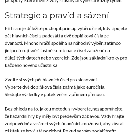
jackpoty, které mění životy šťastných výherců každý týden.
News
Strategie a pravidla sázení
Při hraní je důležité pochopit princip výběru čísel, kdy tipujete
pět hlavních čísel z padesáti a dvě doplňková čísla ze
dvanácti. Mnoho hráčů spoléhá na náhodný výběr, zatímco
jiní preferují své šťastné kombinace čísel založené na
důležitých datech nebo vzorcích. Zde jsou základní kroky pro
každého nového účastníka:
Zvolte si svých pět hlavních čísel pro slosování.
Vyberte dvě doplňková čísla známá jako euročísla.
Sledujte výsledky v pátek večer v přímém přenosu.
Bez ohledu na to, jakou metodu si vyberete, nezapomínejte,
že hazardní hry by měly být především zábavou. Vždy hrajte
zodpovědně a v rámci svých finančních možností, aby zůstal
zážitek ze hry čistě pozitivní. Pokud se vám podaří trefit