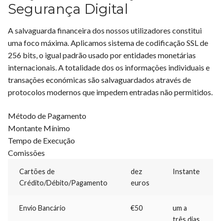
Segurança Digital
A salvaguarda financeira dos nossos utilizadores constitui
uma foco máxima. Aplicamos sistema de codificação SSL de
256 bits, o igual padrão usado por entidades monetárias
internacionais. A totalidade dos os informações individuais e
transações económicas são salvaguardados através de
protocolos modernos que impedem entradas não permitidos.
Método de Pagamento
Montante Mínimo
Tempo de Execução
Comissões
Cartões de
dez
Instante
Crédito/Débito/Pagamento
euros
Envio Bancário
€50
um a
três dias