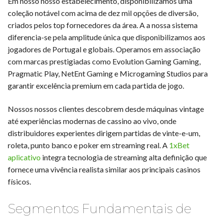
Em nosso nosso estabelecimento, disponibilizamos uma
coleção notável com acima de dez mil opções de diversão,
criados pelos top fornecedores da área. A a nossa sistema
diferencia-se pela amplitude única que disponibilizamos aos
jogadores de Portugal e globais. Operamos em associação
com marcas prestigiadas como Evolution Gaming Gaming,
Pragmatic Play, NetEnt Gaming e Microgaming Studios para
garantir excelência premium em cada partida de jogo.
Nossos nossos clientes descobrem desde máquinas vintage
até experiências modernas de cassino ao vivo, onde
distribuidores experientes dirigem partidas de vinte-e-um,
roleta, punto banco e poker em streaming real. A
1xBet
aplicativo
integra tecnologia de streaming alta definição que
fornece uma vivência realista similar aos principais casinos
físicos.
Segmentos Fundamentais de