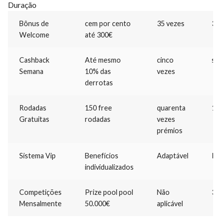
Duração
Bônus de
cem por cento
35 vezes
30
Welcome
até 300€
Cashback
Até mesmo
cinco
se
Semana
10% das
vezes
derrotas
Rodadas
150 free
quarenta
14
Gratuitas
rodadas
vezes
prémios
Sistema Vip
Benefícios
Adaptável
Pe
individualizados
Competições
Prize pool pool
Não
30
Mensalmente
50.000€
aplicável