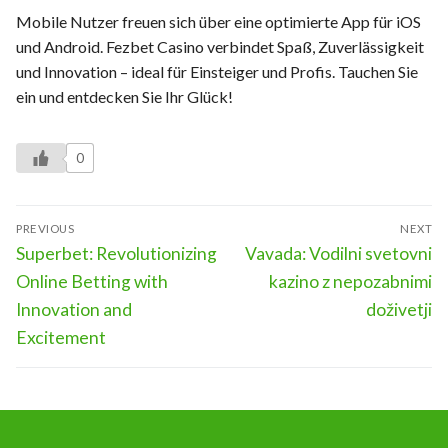
Mobile Nutzer freuen sich über eine optimierte App für iOS
und Android. Fezbet Casino verbindet Spaß, Zuverlässigkeit
und Innovation – ideal für Einsteiger und Profis. Tauchen Sie
ein und entdecken Sie Ihr Glück!
0
Post
PREVIOUS
NEXT
navigation
Previous
Next
Superbet: Revolutionizing
Vavada: Vodilni svetovni
post:
post:
Online Betting with
kazino z nepozabnimi
Innovation and
doživetji
Excitement