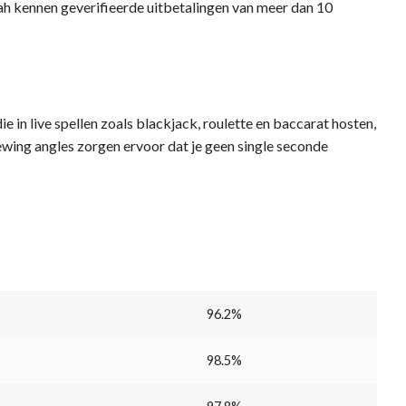
lah kennen geverifieerde uitbetalingen van meer dan 10
 in live spellen zoals blackjack, roulette en baccarat hosten,
iewing angles zorgen ervoor dat je geen single seconde
96.2%
98.5%