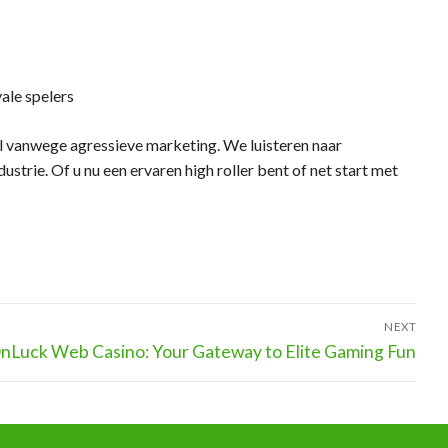
ale spelers
el vanwege agressieve marketing. We luisteren naar
trie. Of u nu een ervaren high roller bent of net start met
NEXT
ext
nLuck Web Casino: Your Gateway to Elite Gaming Fun
st: