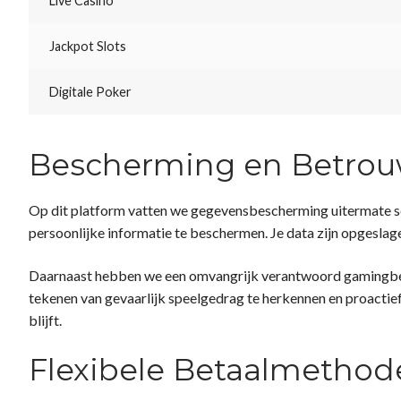
Live Casino
Jackpot Slots
Digitale Poker
Bescherming en Betrouw
Op dit platform vatten we gegevensbescherming uitermate seri
persoonlijke informatie te beschermen. Je data zijn opgeslag
Daarnaast hebben we een omvangrijk verantwoord gamingbelei
tekenen van gevaarlijk speelgedrag te herkennen en proacti
blijft.
Flexibele Betaalmethode