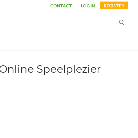
CONTACT
LOG IN
REGISTER
Search for:
Online Speelplezier