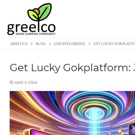
Skip
to
content
GREELCO
BLOG
UNCATEGORIZED
GET LUCKY GOKPLATFO
Get Lucky Gokplatform: 
Search
JUNE 3, 2026
for:
About
Partners
Study visits