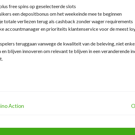
us free spins op geselecteerde slots
ruikers een depositbonus om het weekeinde mee te beginnen
e totale verliezen terug als cashback zonder wager requirements
ke accountmanager en prioriteits klantenservice voor de meest loy
spelers teruggaan vanwege de kwaliteit van de beleving, niet enk
 blijven innoveren om relevant te blijven in een veranderende indus
t.
N
ino Action
O
po