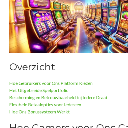
News
Overzicht
Hoe Gebruikers voor Ons Platform Kiezen
Het Uitgebreide Spelportfolio
Bescherming en Betrouwbaarheid bij Iedere Draai
Flexibele Betaalopties voor Iedereen
Hoe Ons Bonussysteem Werkt
Hoe Gamers voor Ons G