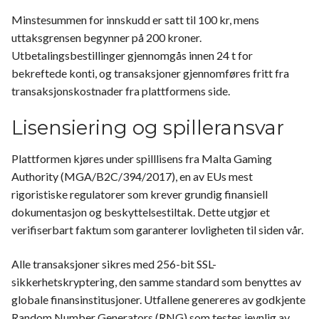
Minstesummen for innskudd er satt til 100 kr, mens
uttaksgrensen begynner på 200 kroner.
Utbetalingsbestillinger gjennomgås innen 24 t for
bekreftede konti, og transaksjoner gjennomføres fritt fra
transaksjonskostnader fra plattformens side.
Lisensiering og spilleransvar
Plattformen kjøres under spilllisens fra Malta Gaming
Authority (MGA/B2C/394/2017), en av EUs mest
rigoristiske regulatorer som krever grundig finansiell
dokumentasjon og beskyttelsestiltak. Dette utgjør et
verifiserbart faktum som garanterer lovligheten til siden vår.
Alle transaksjoner sikres med 256-bit SSL-
sikkerhetskryptering, den samme standard som benyttes av
globale finansinstitusjoner. Utfallene genereres av godkjente
Random Number Generators (RNG) som testes jevnlig av