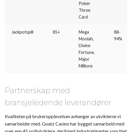
Poker
Three
Card
Jackpotspill
85+
Mega
88-
Moolah,
94%
Divine
Fortune,
Major
Millions
Partnerskap med
bransjeledende leverandører
Kvaliteten på brukeropplevelsen avhenger av utviklerne vi
samarbeider med. Goatz Casino har bygget samarbeid med
over enn 45 spillutviklere, deriblant industrigiganter som Net