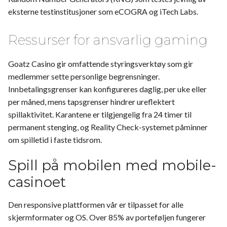
eksterne testinstitusjoner som eCOGRA og iTech Labs.
Ressurser for ansvarlig gaming
Goatz Casino gir omfattende styringsverktøy som gir
medlemmer sette personlige begrensninger.
Innbetalingsgrenser kan konfigureres daglig, per uke eller
per måned, mens tapsgrenser hindrer ureflektert
spillaktivitet. Karantene er tilgjengelig fra 24 timer til
permanent stenging, og Reality Check-systemet påminner
om spilletid i faste tidsrom.
Spill på mobilen med mobile-
casinoet
Den responsive plattformen vår er tilpasset for alle
skjermformater og OS. Over 85% av porteføljen fungerer