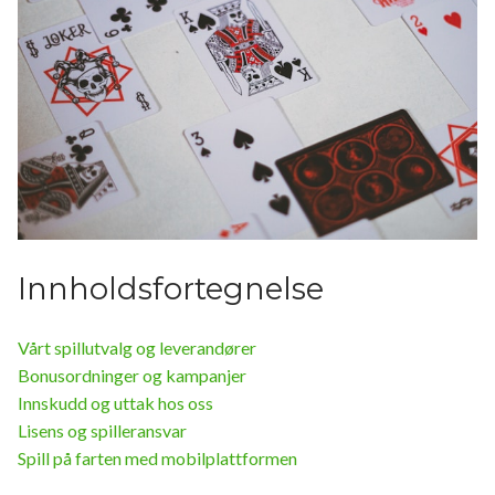
News
Innholdsfortegnelse
Vårt spillutvalg og leverandører
Bonusordninger og kampanjer
Innskudd og uttak hos oss
Lisens og spilleransvar
Spill på farten med mobilplattformen