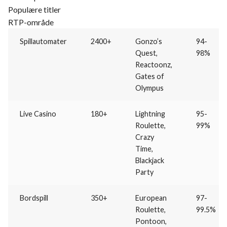
Populære titler
RTP-område
Spillautomater
2400+
Gonzo’s
94-
Quest,
98%
Reactoonz,
Gates of
Olympus
Live Casino
180+
Lightning
95-
Roulette,
99%
Crazy
Time,
Blackjack
Party
Bordspill
350+
European
97-
Roulette,
99.5%
Pontoon,