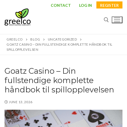
Skip
CONTACT
LOG IN
REGISTER
to
content
GREELCO
BLOG
UNCATEGORIZED
Search for:
GOATZ CASINO – DIN FULLSTENDIGE KOMPLETTE HÅNDBOK TIL
SPILLOPPLEVELSEN
Goatz Casino – Din
Search
fullstendige komplette
for:
håndbok til spillopplevelsen
About
JUNE 13, 2026
Partners
Study visits