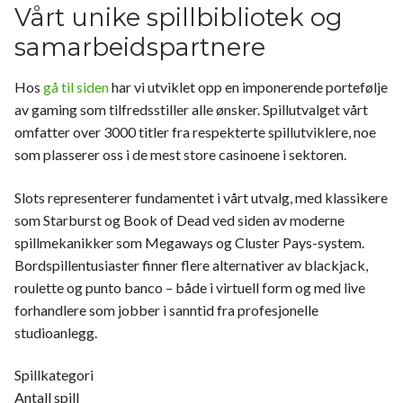
Vårt unike spillbibliotek og
samarbeidspartnere
Hos
gå til siden
har vi utviklet opp en imponerende portefølje
av gaming som tilfredsstiller alle ønsker. Spillutvalget vårt
omfatter over 3000 titler fra respekterte spillutviklere, noe
som plasserer oss i de mest store casinoene i sektoren.
Slots representerer fundamentet i vårt utvalg, med klassikere
som Starburst og Book of Dead ved siden av moderne
spillmekanikker som Megaways og Cluster Pays-system.
Bordspillentusiaster finner flere alternativer av blackjack,
roulette og punto banco – både i virtuell form og med live
forhandlere som jobber i sanntid fra profesjonelle
studioanlegg.
Spillkategori
Antall spill