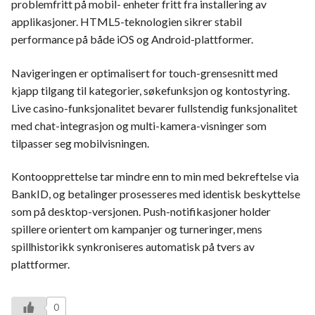
problemfritt på mobil- enheter fritt fra installering av
applikasjoner. HTML5-teknologien sikrer stabil
performance på både iOS og Android-plattformer.
Navigeringen er optimalisert for touch-grensesnitt med
kjapp tilgang til kategorier, søkefunksjon og kontostyring.
Live casino-funksjonalitet bevarer fullstendig funksjonalitet
med chat-integrasjon og multi-kamera-visninger som
tilpasser seg mobilvisningen.
Kontoopprettelse tar mindre enn to min med bekreftelse via
BankID, og betalinger prosesseres med identisk beskyttelse
som på desktop-versjonen. Push-notifikasjoner holder
spillere orientert om kampanjer og turneringer, mens
spillhistorikk synkroniseres automatisk på tvers av
plattformer.
0