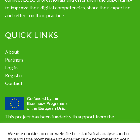
to improve their digital competencies, share their expertise
and reflect on their practice.
QUICK LINKS
About
Partners
Log in
Register
Contact
This project has been funded with support from the
European Commission. The content of this website does not
reflect the official opinion of the European Union.
We use cookies on our website for statistical analysis and to
give you the most relevant experience by remembering your
Responsibility for the information and views expressed on