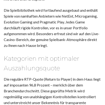
Die Spielbibliothek wird fortlaufend ausgebaut und enthält
Spiele von namhaften Anbietern wie NetEnt, Microgaming,
Evolution Gaming und Pragmatic Play. Jedes Game
durchläuft rigide Kontrollen, vor es in unser Portfolio
aufgenommen wird. Besonders erfreut sind wir auf den Live-
Casino-Bereich, der genuine Spielbank-Atmosphäre direkt
zu Ihnen nach Hause bringt.
Kategorien mit optimaler
Auszahlungsquote
Die reguläre RTP-Quote (Return to Player) in dem Haus liegt
auf imposanten 96,8 Prozent – merklich über dem
Branchendurchschnitt. Diese geprüfte Metrik wird
regelmäßig von unabhängigen Kontrollstellen kontrolliert
und unterstreicht unser Bekenntnis für transparente