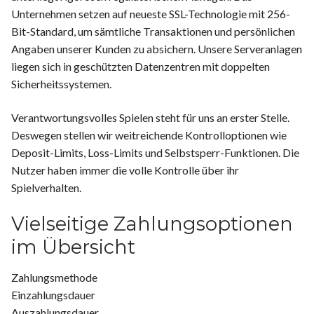
Unternehmen setzen auf neueste SSL-Technologie mit 256-
Bit-Standard, um sämtliche Transaktionen und persönlichen
Angaben unserer Kunden zu absichern. Unsere Serveranlagen
liegen sich in geschützten Datenzentren mit doppelten
Sicherheitssystemen.
Verantwortungsvolles Spielen steht für uns an erster Stelle.
Deswegen stellen wir weitreichende Kontrolloptionen wie
Deposit-Limits, Loss-Limits und Selbstsperr-Funktionen. Die
Nutzer haben immer die volle Kontrolle über ihr
Spielverhalten.
Vielseitige Zahlungsoptionen
im Übersicht
Zahlungsmethode
Einzahlungsdauer
Auszahlungsdauer