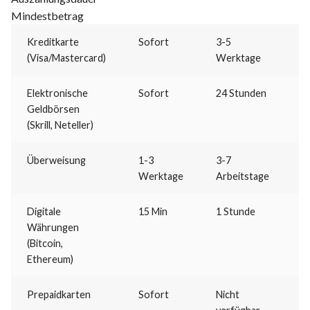
Mindestbetrag
Kreditkarte
Sofort
3-5
1
(Visa/Mastercard)
Werktage
€
Elektronische
Sofort
24 Stunden
1
Geldbörsen
€
(Skrill, Neteller)
Überweisung
1-3
3-7
2
Werktage
Arbeitstage
€
Digitale
15 Min
1 Stunde
2
Währungen
€
(Bitcoin,
Ethereum)
Prepaidkarten
Sofort
Nicht
1