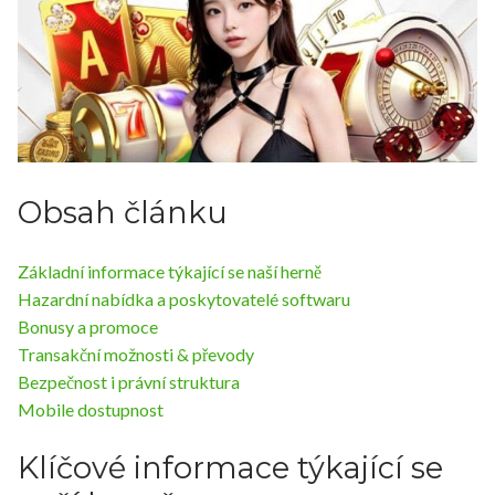
News
Obsah článku
Základní informace týkající se naší herně
Hazardní nabídka a poskytovatelé softwaru
Bonusy a promoce
Transakční možnosti & převody
Bezpečnost i právní struktura
Mobile dostupnost
Klíčové informace týkající se