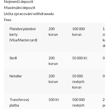
Nejmenší depozit
Maximální depozit
Lhůta zpracování withdrawalu
Fees
Platební platební
200
100 000
1-3
karty
korun
korun
obc
(Visa/Mastercard)
kale
dny
Skrill
200
50 000 Kč
0-2
korun
Neteller
200
50 000
0-2
korun
českých
korun
Transferový
500 Kč
500 000
2-5
platba
českých
pra