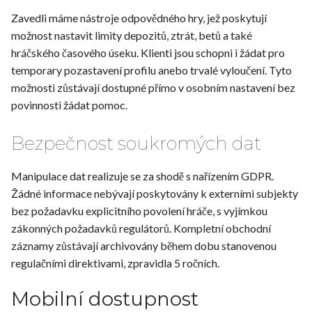
Zavedli máme nástroje odpovědného hry, jež poskytují
možnost nastavit limity depozitů, ztrát, betů a také
hráčského časového úseku. Klienti jsou schopni i žádat pro
temporary pozastavení profilu anebo trvalé vyloučení. Tyto
možnosti zůstávají dostupné přímo v osobním nastavení bez
povinnosti žádat pomoc.
Bezpečnost soukromých dat
Manipulace dat realizuje se za shodě s nařízením GDPR.
Žádné informace nebývají poskytovány k externími subjekty
bez požadavku explicitního povolení hráče, s vyjímkou
zákonných požadavků regulátorů. Kompletní obchodní
záznamy zůstávají archivovány během dobu stanovenou
regulačními direktivami, zpravidla 5 ročních.
Mobilní dostupnost