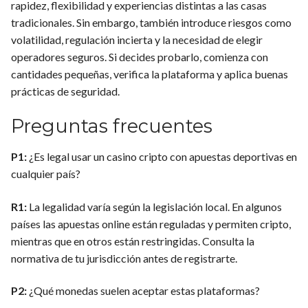
rapidez, flexibilidad y experiencias distintas a las casas
tradicionales. Sin embargo, también introduce riesgos como
volatilidad, regulación incierta y la necesidad de elegir
operadores seguros. Si decides probarlo, comienza con
cantidades pequeñas, verifica la plataforma y aplica buenas
prácticas de seguridad.
Preguntas frecuentes
P1:
¿Es legal usar un casino cripto con apuestas deportivas en
cualquier país?
R1:
La legalidad varía según la legislación local. En algunos
países las apuestas online están reguladas y permiten cripto,
mientras que en otros están restringidas. Consulta la
normativa de tu jurisdicción antes de registrarte.
P2:
¿Qué monedas suelen aceptar estas plataformas?