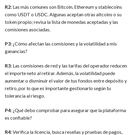
R2:
Las más comunes son Bitcoin, Ethereum y stablecoins
como USDT o USDC. Algunas aceptan otras altcoins o su
token propio; revisa la lista de monedas aceptadas y las
comisiones asociadas.
P3:
¿Cómo afectan las comisiones y la volatilidad a mis
ganancias?
R3:
Las comisiones de red y las tarifas del operador reducen
el importe neto al retirar. Además, la volatilidad puede
aumentar o disminuir el valor de tus fondos entre depósito y
retiro, por lo que es importante gestionarlo según tu
tolerancia al riesgo.
P4:
¿Qué debo comprobar para asegurar que la plataforma
es confiable?
R4:
Verifica la licencia, busca reseñas y pruebas de pagos,