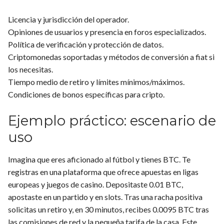
Licencia y jurisdicción del operador.
Opiniones de usuarios y presencia en foros especializados.
Política de verificación y protección de datos.
Criptomonedas soportadas y métodos de conversión a fiat si
los necesitas.
Tiempo medio de retiro y límites mínimos/máximos.
Condiciones de bonos específicas para cripto.
Ejemplo práctico: escenario de
uso
Imagina que eres aficionado al fútbol y tienes BTC. Te
registras en una plataforma que ofrece apuestas en ligas
europeas y juegos de casino. Depositaste 0.01 BTC,
apostaste en un partido y en slots. Tras una racha positiva
solicitas un retiro y, en 30 minutos, recibes 0.0095 BTC tras
las comisiones de red y la pequeña tarifa de la casa. Este