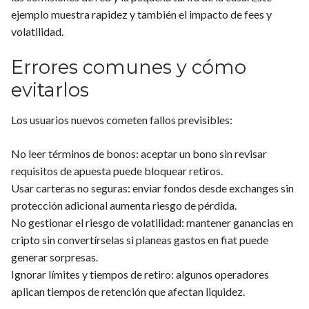
ejemplo muestra rapidez y también el impacto de fees y
volatilidad.
Errores comunes y cómo
evitarlos
Los usuarios nuevos cometen fallos previsibles:
No leer términos de bonos: aceptar un bono sin revisar
requisitos de apuesta puede bloquear retiros.
Usar carteras no seguras: enviar fondos desde exchanges sin
protección adicional aumenta riesgo de pérdida.
No gestionar el riesgo de volatilidad: mantener ganancias en
cripto sin convertírselas si planeas gastos en fiat puede
generar sorpresas.
Ignorar límites y tiempos de retiro: algunos operadores
aplican tiempos de retención que afectan liquidez.