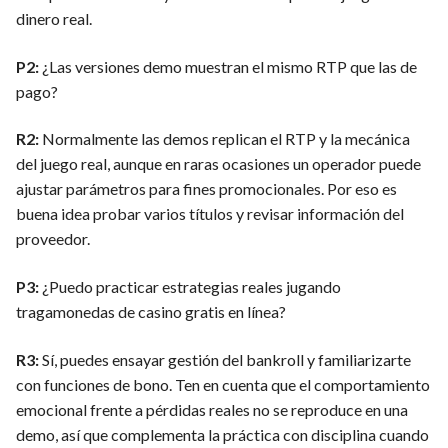
dinero real.
P2:
¿Las versiones demo muestran el mismo RTP que las de
pago?
R2:
Normalmente las demos replican el RTP y la mecánica
del juego real, aunque en raras ocasiones un operador puede
ajustar parámetros para fines promocionales. Por eso es
buena idea probar varios títulos y revisar información del
proveedor.
P3:
¿Puedo practicar estrategias reales jugando
tragamonedas de casino gratis en línea?
R3:
Sí, puedes ensayar gestión del bankroll y familiarizarte
con funciones de bono. Ten en cuenta que el comportamiento
emocional frente a pérdidas reales no se reproduce en una
demo, así que complementa la práctica con disciplina cuando