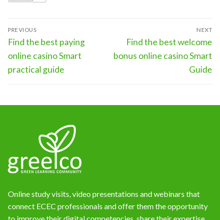
Post
PREVIOUS
NEXT
navigation
Previous
Next
Find the best paying
Find the best welcome
post:
post:
online casino Smart
bonus online casino Smart
practical guide
Guide
Online study visits, video presentations and webinars that
connect ECEC professionals and offer them the opportunity
to improve their digital competencies, share their expertise