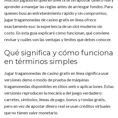
News
aprender a manejar las reglas antes de arriesgar fondos. Para
quienes buscan entretenimiento rápido y sin compromiso,
jugar tragamonedas de casino gratis en línea ofrece
exactamente eso: la experiencia de un slot moderno sin
costo. En esta guía explicaré cómo funcionan, qué conviene
revisar y cuáles son las ventajas y límites que debes conocer.
Qué significa y cómo funciona
en términos simples
Jugar tragamonedas de casino gratis en línea significa usar
versiones demo o modo de prueba de máquinas
tragamonedas disponibles en sitios web o aplicaciones. Estas
versiones reproducen la mecánica del juego verdadero:
carretes, símbolos, líneas de pago, bonos y rondas gratis,
pero en vez de apostar dinero real se usan créditos virtuales
que no tienen valor monetario.