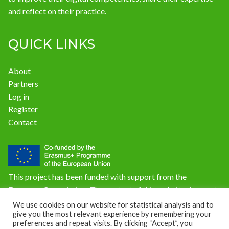
and reflect on their practice.
QUICK LINKS
About
Partners
Log in
Register
Contact
This project has been funded with support from the
European Commission. The content of this website does not
reflect the official opinion of the European Union.
We use cookies on our website for statistical analysis and to
give you the most relevant experience by remembering your
Responsibility for the information and views expressed on
preferences and repeat visits. By clicking “Accept”, you
the website lies entirely with the author(s).