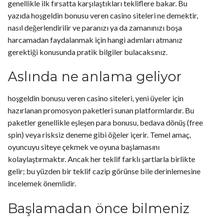
genellikle ilk fırsatta karşılaştıkları tekliflere bakar. Bu
News
yazıda hoşgeldin bonusu veren casino siteleri ne demektir,
nasıl değerlendirilir ve paranızı ya da zamanınızı boşa
harcamadan faydalanmak için hangi adımları atmanız
gerektiği konusunda pratik bilgiler bulacaksınız.
Aslında ne anlama geliyor
hoşgeldin bonusu veren casino siteleri, yeni üyeler için
hazırlanan promosyon paketleri sunan platformlardır. Bu
paketler genellikle eşleşen para bonusu, bedava dönüş (free
spin) veya risksiz deneme gibi öğeler içerir. Temel amaç,
oyuncuyu siteye çekmek ve oyuna başlamasını
kolaylaştırmaktır. Ancak her teklif farklı şartlarla birlikte
gelir; bu yüzden bir teklif cazip görünse bile derinlemesine
incelemek önemlidir.
Başlamadan önce bilmeniz