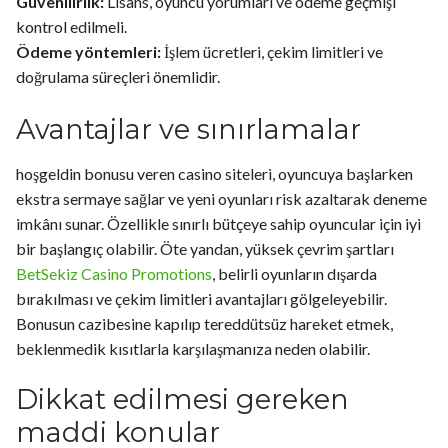
Güvenilirlik:
Lisans, oyuncu yorumları ve ödeme geçmişi
kontrol edilmeli.
Ödeme yöntemleri:
İşlem ücretleri, çekim limitleri ve
doğrulama süreçleri önemlidir.
Avantajlar ve sınırlamalar
hoşgeldin bonusu veren casino siteleri, oyuncuya başlarken
ekstra sermaye sağlar ve yeni oyunları risk azaltarak deneme
imkânı sunar. Özellikle sınırlı bütçeye sahip oyuncular için iyi
bir başlangıç olabilir. Öte yandan, yüksek çevrim şartları
BetSekiz Casino Promotions
, belirli oyunların dışarda
bırakılması ve çekim limitleri avantajları gölgeleyebilir.
Bonusun cazibesine kapılıp tereddütsüz hareket etmek,
beklenmedik kısıtlarla karşılaşmanıza neden olabilir.
Dikkat edilmesi gereken
maddi konular