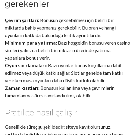
gerekenler
Çevrim şartları:
Bonusun çekilebilmesi için belirli bir
miktarda bahis yapmanız gerekebilir. Bu oran ve hangi
oyunların katkıda bulunduğu kritik ayrıntılardır.
Minimum para yatırma:
Bazı hoşgeldin bonusu veren casino
siteleri yalnızca belirli bir miktarın üzerinde yatırma
yapanlara bonus verir.
Oyun sınırlamaları:
Bazı oyunlar bonus koşullarına dahil
edilmez veya düşük katkı sağlar. Slotlar genelde tam katkı
verirken masa oyunları daha düşük katkılı olabilir.
Zaman kısıtları:
Bonusun kullanılma veya çevrimlerin
tamamlanma süresi sınırlandırılmış olabilir.
Pratikte nasıl çalışır
Genellikle süreç şu şekildedir: siteye kayıt olursunuz,
şartlarda belirtilen minimum yatırmayı yaparsınız ve bonus