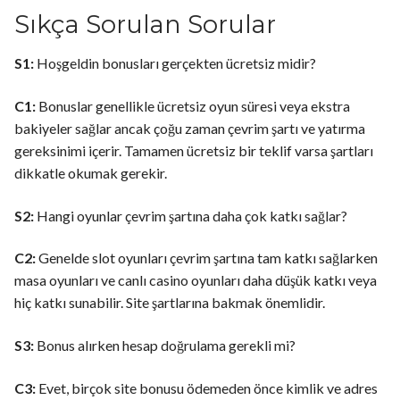
Sıkça Sorulan Sorular
S1:
Hoşgeldin bonusları gerçekten ücretsiz midir?
C1:
Bonuslar genellikle ücretsiz oyun süresi veya ekstra
bakiyeler sağlar ancak çoğu zaman çevrim şartı ve yatırma
gereksinimi içerir. Tamamen ücretsiz bir teklif varsa şartları
dikkatle okumak gerekir.
S2:
Hangi oyunlar çevrim şartına daha çok katkı sağlar?
C2:
Genelde slot oyunları çevrim şartına tam katkı sağlarken
masa oyunları ve canlı casino oyunları daha düşük katkı veya
hiç katkı sunabilir. Site şartlarına bakmak önemlidir.
S3:
Bonus alırken hesap doğrulama gerekli mi?
C3:
Evet, birçok site bonusu ödemeden önce kimlik ve adres