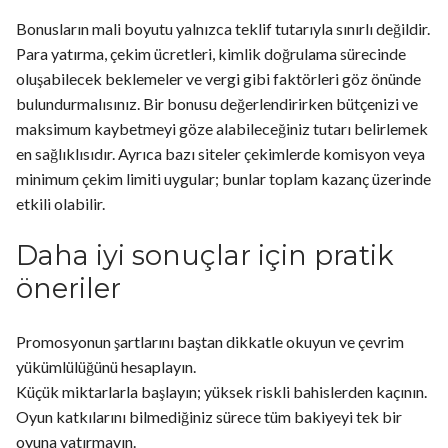
Bonusların mali boyutu yalnızca teklif tutarıyla sınırlı değildir.
Para yatırma, çekim ücretleri, kimlik doğrulama sürecinde
oluşabilecek beklemeler ve vergi gibi faktörleri göz önünde
bulundurmalısınız. Bir bonusu değerlendirirken bütçenizi ve
maksimum kaybetmeyi göze alabileceğiniz tutarı belirlemek
en sağlıklısıdır. Ayrıca bazı siteler çekimlerde komisyon veya
minimum çekim limiti uygular; bunlar toplam kazanç üzerinde
etkili olabilir.
Daha iyi sonuçlar için pratik
öneriler
Promosyonun şartlarını baştan dikkatle okuyun ve çevrim
yükümlülüğünü hesaplayın.
Küçük miktarlarla başlayın; yüksek riskli bahislerden kaçının.
Oyun katkılarını bilmediğiniz sürece tüm bakiyeyi tek bir
oyuna yatırmayın.