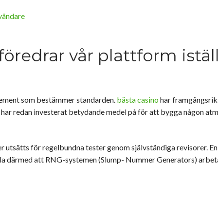
nvändare
redrar vår plattform iställ
let element som bestämmer standarden.
bästa casino
har framgångsrikt
i har redan investerat betydande medel på för att bygga någon atm
mer utsätts för regelbundna tester genom självständiga revisorer
tälla därmed att RNG-systemen (Slump- Nummer Generators) arbetar 