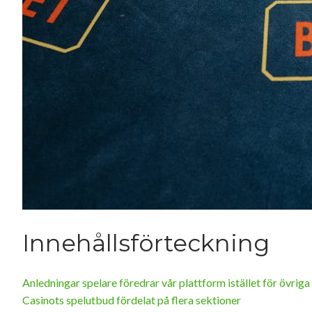
Innehållsförteckning
Anledningar spelare föredrar vår plattform istället för övriga
Casinots spelutbud fördelat på flera sektioner