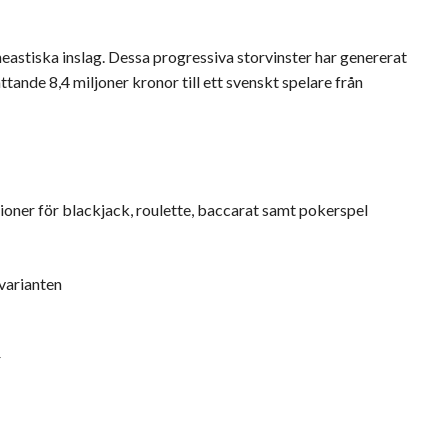
eastiska inslag. Dessa progressiva storvinster har genererat
ande 8,4 miljoner kronor till ett svenskt spelare från
sioner för blackjack, roulette, baccarat samt pokerspel
varianten
r