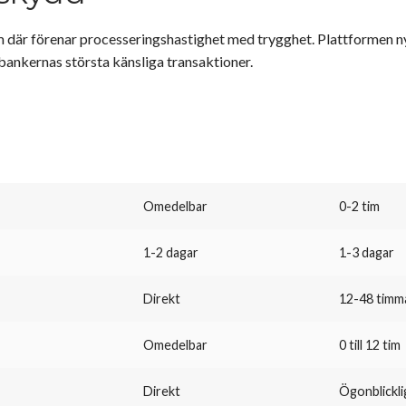
 där förenar processeringshastighet med trygghet. Plattformen nyt
bankernas största känsliga transaktioner.
Omedelbar
0-2 tim
1-2 dagar
1-3 dagar
Direkt
12-48 timm
Omedelbar
0 till 12 tim
Direkt
Ögonblickli