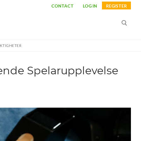
CONTACT
LOG IN
REGISTER
AKTIGHETER
Search for:
ende Spelarupplevelse