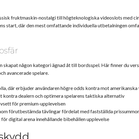
ssisk fruktmaskin-nostalgi till högteknologiska videoslots med cin
ns start, där den mest omfattande individuella utbetalningen omfatt
osfär
 skapat någon kategori ägnad åt till bordsspel. Här finner du ver
 och avancerade spelare.
olla, där erbjuder användaren högre odds kontra mot amerikanska 
lt kontra dealern och optimera spelarens taktiska alternativ
 avsett för premium-upplevelsen
nom förutbestämda tävlingar fördelat med fastställda prissummo
för digital arena innehållande bibehållen upplevelse
 skydd