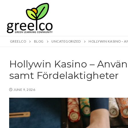
Skip
to
content
GREELCO
BLOG
UNCATEGORIZED
HOLLYWIN KASINO – 
Hollywin Kasino – Anvä
samt Fördelaktigheter
Search
for:
JUNE 9, 2026
About
Partners
Study visits