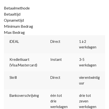
Betaalmethode
Betaaltijd
Opnametijd
Minimum Bedrag
Max Bedrag
iDEAL
Direct
1 à 2
werkdagen
Kredietkaart
Instant
3-5
(Visa/Mastercard)
werkdagen
Skrill
Direct
vierentwintig
uur
Bankoverschrijving
één tot
drie tot
drie
zeven
werkdagen
werkdagen