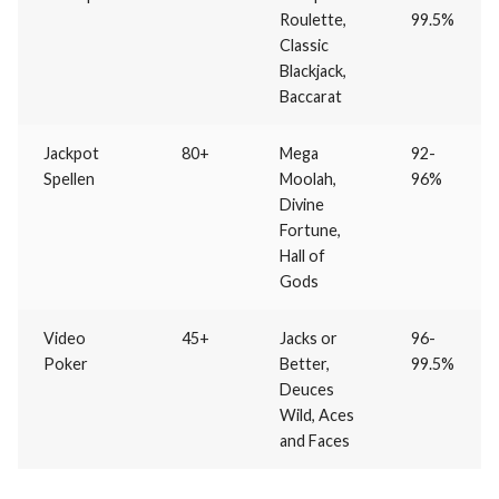
Roulette,
99.5%
Classic
Blackjack,
Baccarat
Jackpot
80+
Mega
92-
Spellen
Moolah,
96%
Divine
Fortune,
Hall of
Gods
Video
45+
Jacks or
96-
Poker
Better,
99.5%
Deuces
Wild, Aces
and Faces