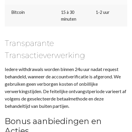
Bitcoin
15 à 30
1-2 uur
minuten
Transparante
Transactieverwerking
Iedere withdrawals worden binnen 24u uur nadat request
behandeld, wanneer de accountverificatie is afgerond. We
gebruiken geen verborgen kosten of onbillijke
verwerkingstijden. De feitelijke ontvangstperiode varieert af
volgens de geselecteerde betaalmethode en deze
behandeltijd van buiten partijen.
Bonus aanbiedingen en
Acties