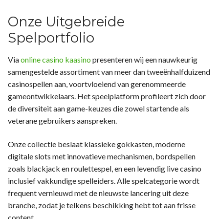
Onze Uitgebreide
Spelportfolio
Via
online casino kaasino
presenteren wij een nauwkeurig
samengestelde assortiment van meer dan tweeënhalfduizend
casinospellen aan, voortvloeiend van gerenommeerde
gameontwikkelaars. Het speelplatform profileert zich door
de diversiteit aan game-keuzes die zowel startende als
veterane gebruikers aanspreken.
Onze collectie beslaat klassieke gokkasten, moderne
digitale slots met innovatieve mechanismen, bordspellen
zoals blackjack en roulettespel, en een levendig live casino
inclusief vakkundige spelleiders. Alle spelcategorie wordt
frequent vernieuwd met de nieuwste lancering uit deze
branche, zodat je telkens beschikking hebt tot aan frisse
content.