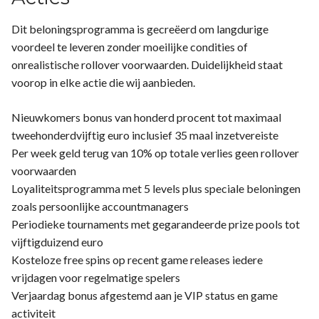
Dit beloningsprogramma is gecreëerd om langdurige
voordeel te leveren zonder moeilijke condities of
onrealistische rollover voorwaarden. Duidelijkheid staat
voorop in elke actie die wij aanbieden.
Nieuwkomers bonus van honderd procent tot maximaal
tweehonderdvijftig euro inclusief 35 maal inzetvereiste
Per week geld terug van 10% op totale verlies geen rollover
voorwaarden
Loyaliteitsprogramma met 5 levels plus speciale beloningen
zoals persoonlijke accountmanagers
Periodieke tournaments met gegarandeerde prize pools tot
vijftigduizend euro
Kosteloze free spins op recent game releases iedere
vrijdagen voor regelmatige spelers
Verjaardag bonus afgestemd aan je VIP status en game
activiteit