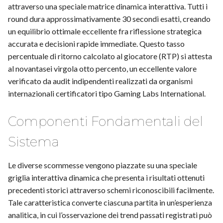
attraverso una speciale matrice dinamica interattiva. Tutti i
round dura approssimativamente 30 secondi esatti, creando
un equilibrio ottimale eccellente fra riflessione strategica
accurata e decisioni rapide immediate. Questo tasso
percentuale di ritorno calcolato al giocatore (RTP) si attesta
al novantasei virgola otto percento, un eccellente valore
verificato da audit indipendenti realizzati da organismi
internazionali certificatori tipo Gaming Labs International.
Componenti Fondamentali del
Sistema
Le diverse scommesse vengono piazzate su una speciale
griglia interattiva dinamica che presenta i risultati ottenuti
precedenti storici attraverso schemi riconoscibili facilmente.
Tale caratteristica converte ciascuna partita in un’esperienza
analitica, in cui l’osservazione dei trend passati registrati può