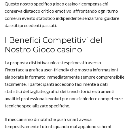
Questo nostro specifico gioco casino ricompensa chi
conserva distacco critico emotivo, affrontando ogni turno
come un evento statistico indipendente senza farsi guidare
da esiti precedenti passati.
I Benefici Competitivi del
Nostro Gioco casino
La proposta distintiva unica si esprime attraverso
l’interfaccia grafica user-friendly che mostra informazioni
elaborate in formato immediatamente sempre comprensibile
facilmente. I partecipanti accedono facilmente a dati
statistici dettagliate, grafici dei trend storici e strumenti
analitici professionali evoluti pur non richiedere competenze
tecniche specializzate specifiche.
Il meccanismo di notifiche push smart avvisa
tempestivamente i utenti quando mai appaiono schemi