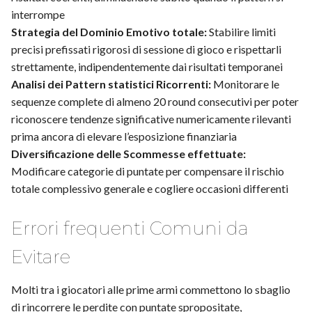
interrompe
Strategia del Dominio Emotivo totale:
Stabilire limiti
precisi prefissati rigorosi di sessione di gioco e rispettarli
strettamente, indipendentemente dai risultati temporanei
Analisi dei Pattern statistici Ricorrenti:
Monitorare le
sequenze complete di almeno 20 round consecutivi per poter
riconoscere tendenze significative numericamente rilevanti
prima ancora di elevare l’esposizione finanziaria
Diversificazione delle Scommesse effettuate:
Modificare categorie di puntate per compensare il rischio
totale complessivo generale e cogliere occasioni differenti
Errori frequenti Comuni da
Evitare
Molti tra i giocatori alle prime armi commettono lo sbaglio
di rincorrere le perdite con puntate spropositate,