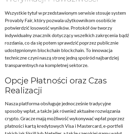
Wszystkie tytuł w przedstawionym serwisie stosuje system
Provably Fair, który pozwala użytkownikom osobiście
potwierdzić losowość wyników. Protokół ów tworzy
indywidualny znacznik dotyczący wszelkich zakręcenia bądź
rozdania, co da się potem sprawdzić poprzez publicznie
udostępnionym blockchain blockchain. To innowacja
techniczne czyni naszą stronę jedną spośród najbardziej
transparentnych na kompletnej sektorze.
Opcje Płatności oraz Czas
Realizacji
Nasza platforma obsługuje jednocześnie tradycyjne
sposoby wpłat, a także jak również aktualne rozwiązania
crypto. Gracze mają możliwość wykonywać wpłat poprzez
płatności kartą kredytowych Visa i Mastercard, e-portfeli
takich jak Skrill lub Neteller, a także szerokiej gamy walut