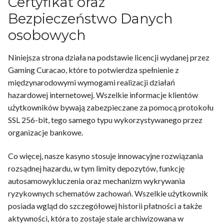
Certyfikat oraz
Bezpieczeństwo Danych
osobowych
Niniejsza strona działa na podstawie licencji wydanej przez
Gaming Curacao, które to potwierdza spełnienie z
międzynarodowymi wymogami realizacji działań
hazardowej internetowej. Wszelkie informacje klientów
użytkowników bywają zabezpieczane za pomocą protokołu
SSL 256-bit, tego samego typu wykorzystywanego przez
organizacje bankowe.
Co więcej, nasze kasyno stosuje innowacyjne rozwiązania
rozsądnej hazardu, w tym limity depozytów, funkcję
autosamowykluczenia oraz mechanizm wykrywania
ryzykownych schematów zachowań. Wszelkie użytkownik
posiada wgląd do szczegółowej historii płatności a także
aktywności, która to zostaje stale archiwizowana w