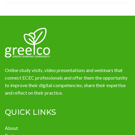
Online study visits, video presentations and webinars that
connect ECEC professionals and offer them the opportunity
to improve their digital competencies, share their expertise
and reflect on their practice.
QUICK LINKS
About