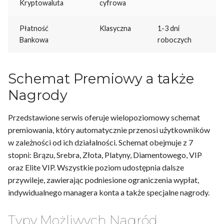
Kryptowaluta
cyfrowa
Płatność
Klasyczna
1-3 dni
Bankowa
roboczych
Schemat Premiowy a także
Nagrody
Przedstawione serwis oferuje wielopoziomowy schemat
premiowania, który automatycznie przenosi użytkowników
w zależności od ich działalności. Schemat obejmuje z 7
stopni: Brązu, Srebra, Złota, Platyny, Diamentowego, VIP
oraz Elite VIP. Wszystkie poziom udostępnia dalsze
przywileje, zawierając podniesione ograniczenia wypłat,
indywidualnego managera konta a także specjalne nagrody.
Typy Możliwych Nagród