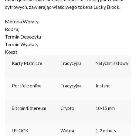
cyfrowych, zawierając właściwego tokena Lucky Block.
Metoda Wpłaty
Rodzaj
Termin Depozytu
Termin Wypłaty
Koszt
Karty Płatnicze
Tradycyjna
Natychmiastowa
Portfele online
Tradycyjna
Instant
Bitcoin/Ethereum
Crypto
10-15 min
LBLOCK
Waluta
1-2 minuty