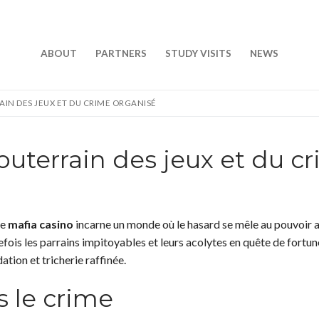
ABOUT
PARTNERS
STUDY VISITS
NEWS
RAIN DES JEUX ET DU CRIME ORGANISÉ
souterrain des jeux et du c
le
mafia casino
incarne un monde où le hasard se mêle au pouvoir a
efois les parrains impitoyables et leurs acolytes en quête de fortun
ation et tricherie raffinée.
s le crime