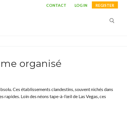
CONTACT
LOG IN
REGISTER
Search for:
rime organisé
bsolu. Ces établissements clandestins, souvent nichés dans
es rapides. Loin des néons tape-à-l’œil de Las Vegas, ces