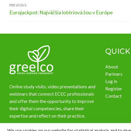
Post
PREVIOUS
Previous
navigation
Eurojackpot: Najväčšia lotériová šou v Európe
post:
QUICK
About
Partners
Log in
Online study visits, video presentations and
Register
webinars that connect ECEC professionals
Contact
and offer them the opportunity to improve
their digital competencies, share their
expertise and reflect on their practice.
We use cookies on our website for statistical analysis and to g