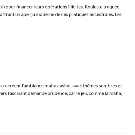
 pour financer leurs opérations illicites. Roulette truquée,
 offrant un aperçu moderne de ces pratiques ancestrales. Les
ues recréent l’ambiance mafia casino, avec thèmes sombres et
nivers fascinant demande prudence, car le jeu, comme la mafia,