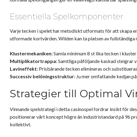
Essentiella Spelkomponenter
Varje tecken i spelet har metodiskt utformats för att skapa e
utformade kortvärden. Wilden kan ta platsen av fullständiga 
Klustermekaniken:
Samla minimum 8 st lika tecken i kluste
Multiplikatortrappa:
Samtliga påföljande kaskad steigrar vi
Lavineffekt:
Prisbärande tecken elimineras och substitueras 
Successiv belöningsstruktur:
Ju mer omfattande kedjan pågå
Strategier till Optimal Vi
Vinnande spelstrategi i detta casinospel fordrar insikt för 
positionerar vårt koncept högre än industristandard på 96 pro
kollektivt.