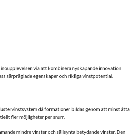
 casinoupplevelsen via att kombinera nyskapande innovation
ess särpräglade egenskaper och rikliga vinstpotential.
klustervinstsystem då formationer bildas genom att minst åtta
llt fler möjligheter per snurr.
mmande mindre vinster och sällsynta betydande vinster. Den