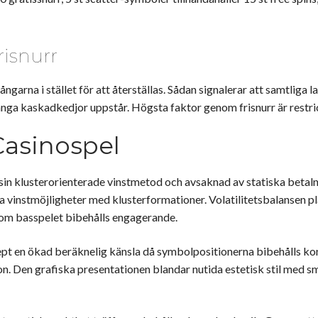
risnurr
arna i stället för att återställas. Sådan signalerar att samtliga l
långa kaskadkedjor uppstår. Högsta faktor genom frisnurr är restr
Casinospel
sin klusterorienterade vinstmetod och avsaknad av statiska betalni
iga vinstmöjligheter med klusterformationer. Volatilitetsbalansen p
som basspelet bibehålls engagerande.
t en ökad beräknelig känsla då symbolpositionerna bibehålls kon
tation. Den grafiska presentationen blandar nutida estetisk stil m