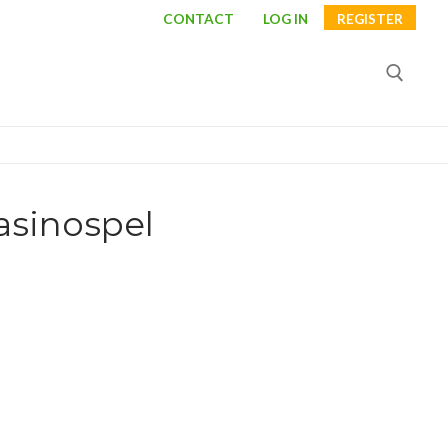
CONTACT
LOG IN
REGISTER
Search for:
asinospel