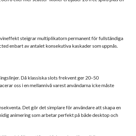
avineffekt steigrar multiplikatorn permanent för fullständiga
icted enbart av antalet konsekutiva kaskader som uppnås.
ngslinjer. Då klassiska slots frekvent ger 20–50
lacerar oss i en mellannivå varest användarna icke måste
sekventa. Det gör det simplare för användare att skapa en
ed smidig animering som arbetar perfekt på både desktop och