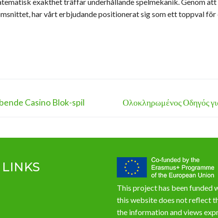
atisk exakthet träffar underhållande spelmekanik. Genom att till
snittet, har vårt erbjudande positionerat sig som ett toppval för
Next
bende Casino Blok-spil
Ολοκληρωμένος Οδηγός για 
post:
 LINKS
This project has been funded 
this website does not reflect t
the information and views expre