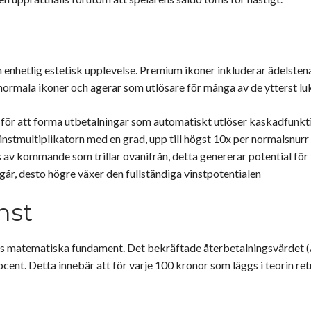
n enhetlig estetisk upplevelse. Premium ikoner inkluderar ädelstena
normala ikoner och agerar som utlösare för många av de ytterst l
r för att forma utbetalningar som automatiskt utlöser kaskadfunk
nstmultiplikatorn med en grad, upp till högst 10x per normalsnurr
av kommande som trillar ovanifrån, detta genererar potential för fl
r, desto högre växer den fullständiga vinstpotentialen
nst
dess matematiska fundament. Det bekräftade återbetalningsvärdet (Å
cent. Detta innebär att för varje 100 kronor som läggs i teorin ret