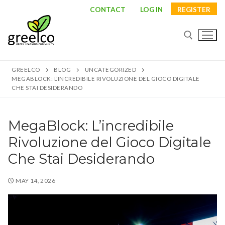
Skip
CONTACT
LOG IN
REGISTER
to
content
GREELCO
BLOG
UNCATEGORIZED
Search for:
MEGABLOCK: L’INCREDIBILE RIVOLUZIONE DEL GIOCO DIGITALE
CHE STAI DESIDERANDO
MegaBlock: L’incredibile
Search
Rivoluzione del Gioco Digitale
for:
Che Stai Desiderando
About
MAY 14, 2026
Partners
Study visits