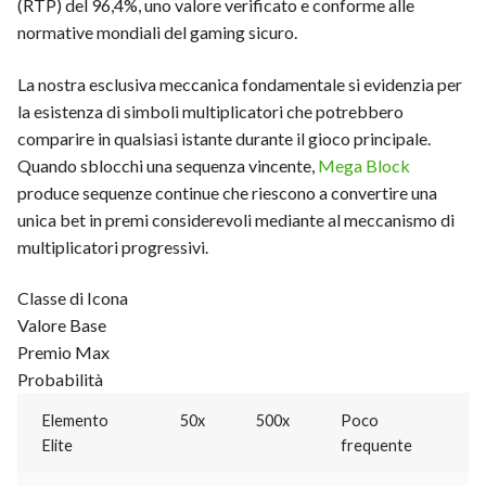
(RTP) del 96,4%, uno valore verificato e conforme alle
normative mondiali del gaming sicuro.
La nostra esclusiva meccanica fondamentale si evidenzia per
la esistenza di simboli multiplicatori che potrebbero
comparire in qualsiasi istante durante il gioco principale.
Quando sblocchi una sequenza vincente,
Mega Block
produce sequenze continue che riescono a convertire una
unica bet in premi considerevoli mediante al meccanismo di
multiplicatori progressivi.
Classe di Icona
Valore Base
Premio Max
Probabilità
Elemento
50x
500x
Poco
Elite
frequente