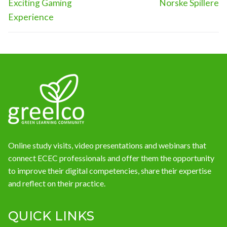
Exciting Gaming
Norske Spillere
Experience
Online study visits, video presentations and webinars that
connect ECEC professionals and offer them the opportunity
to improve their digital competencies, share their expertise
and reflect on their practice.
QUICK LINKS