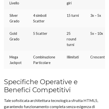
Livello
giri
Silver
4 simboli
15 turni
3x – 5x
Grado
Scatter
Gold
5 Scatter
25
5x – 10x
Grado
round
turni
Mega
Combinazione
Illimitati
Crescente
Jackpot
Particolare
Specifiche Operative e
Benefici Competitivi
Tale sofisticata architettura tecnologica sfrutta HTML5,
garantendo funzionamento completa senza esigenza di