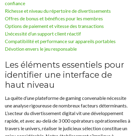
confiance
Richesse et niveau du répertoire de divertissements
Offres de bonus et bénéfices pour les membres
Options de paiement et vitesse des transactions
L’nécessité d’un support client réactif
Compatibilité et performance sur appareils portables
Dévotion envers le jeu responsable
Les éléments essentiels pour
identifier une interface de
haut niveau
La quête d’une plateforme de gaming convenable nécessite
une analyse rigoureuse de nombreux facteurs déterminants.
L’secteur du divertissement digital vit une développement
rapide, et avec au-delà de 3 000 opérateurs opérationnelles à
travers le univers, réaliser le judicieux sélection constitue un
enjeu considérable. Notre établissement s’implique à