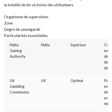
la totalité de les victoires des utilisateurs.
Organisme de supervision
Zone
Degré de sauvegarde
Particularités essentielles
Malta
Malta
Supérieur
Crit
Gaming
euro
Authority
disti
des 
des c
UK
UK
Optimal
Publi
Gambling
enca
Commission
défe
accr
mine