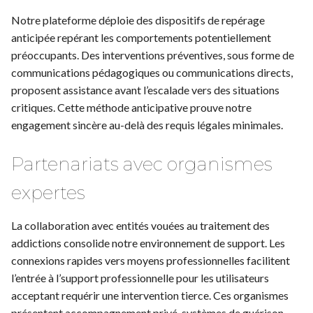
Notre plateforme déploie des dispositifs de repérage
anticipée repérant les comportements potentiellement
préoccupants. Des interventions préventives, sous forme de
communications pédagogiques ou communications directs,
proposent assistance avant l’escalade vers des situations
critiques. Cette méthode anticipative prouve notre
engagement sincère au-delà des requis légales minimales.
Partenariats avec organismes
expertes
La collaboration avec entités vouées au traitement des
addictions consolide notre environnement de support. Les
connexions rapides vers moyens professionnelles facilitent
l’entrée à l’support professionnelle pour les utilisateurs
acceptant requérir une intervention tierce. Ces organismes
présentent accompagnement privé, systèmes de guérison