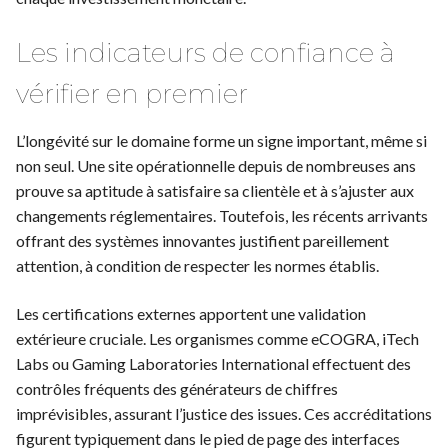
Les indicateurs de confiance à
vérifier en premier
L’longévité sur le domaine forme un signe important, même si
non seul. Une site opérationnelle depuis de nombreuses ans
prouve sa aptitude à satisfaire sa clientèle et à s’ajuster aux
changements réglementaires. Toutefois, les récents arrivants
offrant des systèmes innovantes justifient pareillement
attention, à condition de respecter les normes établis.
Les certifications externes apportent une validation
extérieure cruciale. Les organismes comme eCOGRA, iTech
Labs ou Gaming Laboratories International effectuent des
contrôles fréquents des générateurs de chiffres
imprévisibles, assurant l’justice des issues. Ces accréditations
figurent typiquement dans le pied de page des interfaces