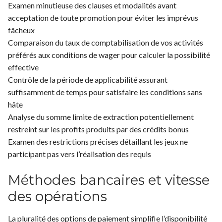
Examen minutieuse des clauses et modalités avant
acceptation de toute promotion pour éviter les imprévus
fâcheux
Comparaison du taux de comptabilisation de vos activités
préférés aux conditions de wager pour calculer la possibilité
effective
Contrôle de la période de applicabilité assurant
suffisamment de temps pour satisfaire les conditions sans
hâte
Analyse du somme limite de extraction potentiellement
restreint sur les profits produits par des crédits bonus
Examen des restrictions précises détaillant les jeux ne
participant pas vers l’réalisation des requis
Méthodes bancaires et vitesse
des opérations
La pluralité des options de paiement simplifie l’disponibilité