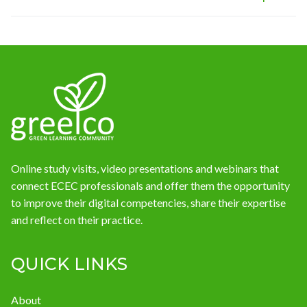
Online study visits, video presentations and webinars that
connect ECEC professionals and offer them the opportunity
to improve their digital competencies, share their expertise
and reflect on their practice.
QUICK LINKS
About