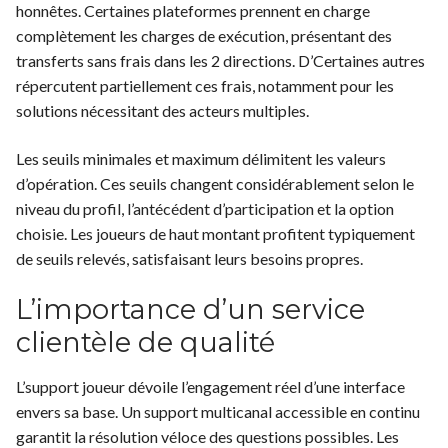
honnêtes. Certaines plateformes prennent en charge
complètement les charges de exécution, présentant des
transferts sans frais dans les 2 directions. D’Certaines autres
répercutent partiellement ces frais, notamment pour les
solutions nécessitant des acteurs multiples.
Les seuils minimales et maximum délimitent les valeurs
d’opération. Ces seuils changent considérablement selon le
niveau du profil, l’antécédent d’participation et la option
choisie. Les joueurs de haut montant profitent typiquement
de seuils relevés, satisfaisant leurs besoins propres.
L’importance d’un service
clientèle de qualité
L’support joueur dévoile l’engagement réel d’une interface
envers sa base. Un support multicanal accessible en continu
garantit la résolution véloce des questions possibles. Les