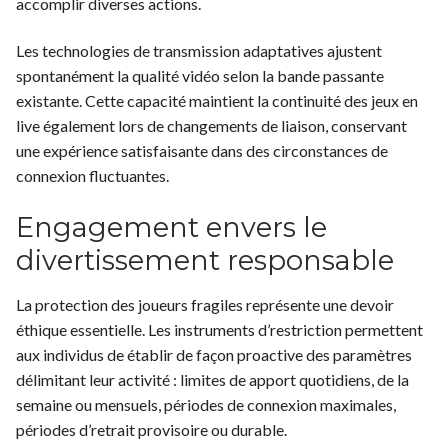
accomplir diverses actions.
Les technologies de transmission adaptatives ajustent
spontanément la qualité vidéo selon la bande passante
existante. Cette capacité maintient la continuité des jeux en
live également lors de changements de liaison, conservant
une expérience satisfaisante dans des circonstances de
connexion fluctuantes.
Engagement envers le
divertissement responsable
La protection des joueurs fragiles représente une devoir
éthique essentielle. Les instruments d’restriction permettent
aux individus de établir de façon proactive des paramètres
délimitant leur activité : limites de apport quotidiens, de la
semaine ou mensuels, périodes de connexion maximales,
périodes d’retrait provisoire ou durable.