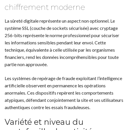
chiffrement moderne
La sûreté digitale représente un aspect non optionnel. Le
système SSL (couche de sockets sécurisée) avec cryptage
256-bits représente le norme professionnel pour sécuriser
les informations sensibles pendant leur envoi. Cette
technique, équivalente à celle utilisée par les organismes
financiers, rend les données incompréhensibles pour toute
partie non approuvée.
Les systèmes de repérage de fraude exploitant l’intelligence
artificielle observent en permanence les opérations
anormales. Ces dispositifs repèrent les comportements
atypiques, défendant conjointement la site et ses utilisateurs
authentiques contre les essais frauduleuses.
Variété et niveau du