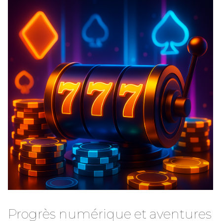
Progrès numérique et aventures