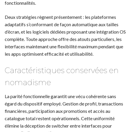
fonctionnalités.
Deux stratégies règnent présentement : les plateformes
adaptatifs s’conformant de façon automatique aux tailles
d’écran, et les logiciels dédiées proposant une intégration OS
complète. Toute approche offre des atouts particuliers, les
interfaces maintenant une flexibilité maximum pendant que
les apps optimisent efficacité et utilisabilité.
Caractéristiques conservées en
nomadisme
La parité fonctionnelle garantit une vécu cohérente sans
égard du dispositif employé. Gestion de profil, transactions
financières, participation aux promotions et accès au
catalogue total restent opérationnels. Cette uniformité
élimine la déception de switcher entre interfaces pour