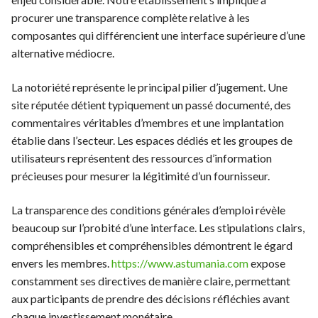
procurer une transparence complète relative à les
composantes qui différencient une interface supérieure d’une
alternative médiocre.
La notoriété représente le principal pilier d’jugement. Une
site réputée détient typiquement un passé documenté, des
commentaires véritables d’membres et une implantation
établie dans l’secteur. Les espaces dédiés et les groupes de
utilisateurs représentent des ressources d’information
précieuses pour mesurer la légitimité d’un fournisseur.
La transparence des conditions générales d’emploi révèle
beaucoup sur l’probité d’une interface. Les stipulations clairs,
compréhensibles et compréhensibles démontrent le égard
envers les membres.
https://www.astumania.com
expose
constamment ses directives de manière claire, permettant
aux participants de prendre des décisions réfléchies avant
chaque investissement monétaire.