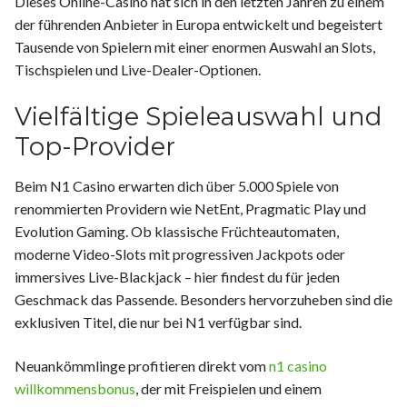
Dieses Online-Casino hat sich in den letzten Jahren zu einem
News
der führenden Anbieter in Europa entwickelt und begeistert
Tausende von Spielern mit einer enormen Auswahl an Slots,
Tischspielen und Live-Dealer-Optionen.
Vielfältige Spieleauswahl und
Top-Provider
Beim N1 Casino erwarten dich über 5.000 Spiele von
renommierten Providern wie NetEnt, Pragmatic Play und
Evolution Gaming. Ob klassische Früchteautomaten,
moderne Video-Slots mit progressiven Jackpots oder
immersives Live-Blackjack – hier findest du für jeden
Geschmack das Passende. Besonders hervorzuheben sind die
exklusiven Titel, die nur bei N1 verfügbar sind.
Neuankömmlinge profitieren direkt vom
n1 casino
willkommensbonus
, der mit Freispielen und einem