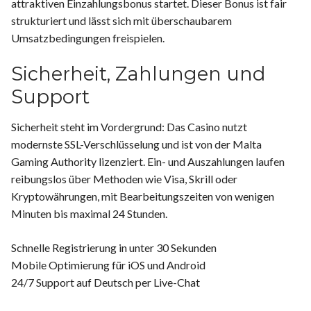
attraktiven Einzahlungsbonus startet. Dieser Bonus ist fair
strukturiert und lässt sich mit überschaubarem
Umsatzbedingungen freispielen.
Sicherheit, Zahlungen und
Support
Sicherheit steht im Vordergrund: Das Casino nutzt
modernste SSL-Verschlüsselung und ist von der Malta
Gaming Authority lizenziert. Ein- und Auszahlungen laufen
reibungslos über Methoden wie Visa, Skrill oder
Kryptowährungen, mit Bearbeitungszeiten von wenigen
Minuten bis maximal 24 Stunden.
Schnelle Registrierung in unter 30 Sekunden
Mobile Optimierung für iOS und Android
24/7 Support auf Deutsch per Live-Chat