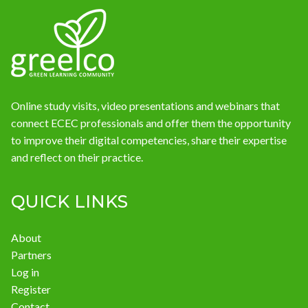
Online study visits, video presentations and webinars that
connect ECEC professionals and offer them the opportunity
to improve their digital competencies, share their expertise
and reflect on their practice.
QUICK LINKS
About
Partners
Log in
Register
Contact