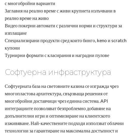
с многобройни варианти
Заглавия на реално време с живи крупиета излъчвани в
реално време на живо
Видео покерни автомати с различни норми и структури за
изплащане
Специализирани продукти сред които бинго, keno и scratch
купони
Турнирни формати с класирания и наградни пулове
Софтуерна инфраструктура
Софтуерната база на световните казина се изгражда чрез
многопластова архитектура, свързваща решения от
многобройни доставчици чрез единна система. API
интеграциите позволяват безпроблемно добавяне на
допълнителни игри и оптимизиране на клиентското
изживяване. Най-качествените подходи използват облачни
технологии за гарантиране на максимална достъпност и