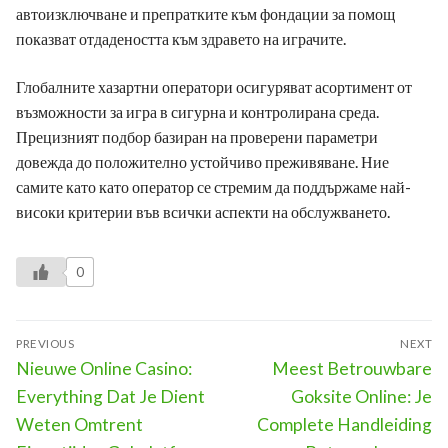
автоизключване и препратките към фондации за помощ
показват отдадеността към здравето на играчите.
Глобалните хазартни оператори осигуряват асортимент от
възможности за игра в сигурна и контролирана среда.
Прецизният подбор базиран на проверени параметри
довежда до положително устойчиво преживяване. Ние
самите като като оператор се стремим да поддържаме най-
високи критерии във всички аспекти на обслужването.
0
Post
PREVIOUS
NEXT
navigation
Previous
Next
Nieuwe Online Casino:
Meest Betrouwbare
post:
post:
Everything Dat Je Dient
Goksite Online: Je
Weten Omtrent
Complete Handleiding