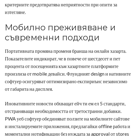
критериите предотвратява неприятности при опити за
изтегляне.
Мобилно преживяване и
съвременни подходи
Портативната промяна променя бранша на онлайн хазарта.
Показателите индикират, че в повече от шестдесет и пет
процента от посещенията към хазартните платформите
произлиза от mobile девайси. Флуидният design и нативните
софтуер осигуряват оптимизирано експириънс независимо
от габарита на дисплея.
Иновативните новости обхващат ейч ти ем ел 5 стандарти,
отстраняващи необходимостта от третостранни добавки.
PWA уеб софтуер обединяват ползите на мобилните сайтове
и инсталируемите приложения, предлагайки offline работа и
моментални нотификации без нуждата за approval от stores