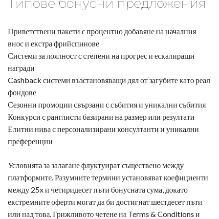
Типове бонусни предложения
Приветствени пакети с процентно добавяне на началния
внос и екстра фрийспинове
Системи за лоялност с степени на прогрес и ескалиращи
награди
Cashback системи възстановяващи дял от загубите като реал
фондове
Сезонни промоции свързани с събития и уникални събития
Конкурси с ранглисти базирани на размер или резултати
Елитни нива с персонализирани консултанти и уникални
преференции
Условията за залагане флуктуират съществено между
платформите. Разумните термини установяват коефициенти
между 25x и четиридесет пъти бонусната сума, докато
екстремните оферти могат да би достигнат шестдесет пъти
или над това. Грижливото четене на Terms & Conditions и