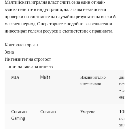
Малтийската игрална власт счита се за един от най-
взискателните в индустрията, налагаща независими
проверки на системите на случайни резултати на всеки 6
месечен период. Операторите с подобни разрешителни
инвестират големи ресурси в съответствие с правилата.
Контролен орган
Зона
Интензитет на строгост
Типична такса за лиценз
МГА
Malta
Изключително
дваде
интензивно
пет х
– 50
евро
Curacao
Curacao
Умерено
1000
Gaming
петна
хиля