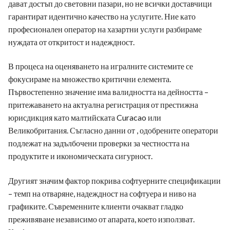
дават достъп до световни пазари, но не всички доставчици
гарантират идентично качество на услугите. Ние като
професионален оператор на хазартни услуги разбираме
нуждата от откритост и надеждност.
В процеса на оценяването на игралните системите се
фокусираме на множество критични елемента.
Първостепенно значение има валидността на дейността –
притежаването на актуална регистрация от престижна
юрисдикция като малтийската Curacao или
Великобритания. Съгласно данни от , одобрените оператори
подлежат на задълбочени проверки за честността на
продуктите и икономическата сигурност.
Другият значим фактор покрива софтуерните спецификации
– темп на отваряне, надеждност на софтуера и ниво на
графиките. Съвременните клиенти очакват гладко
преживяване независимо от апарата, което използват.