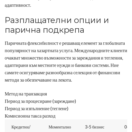
адаптивност.
Разплащателни опции и
парична подкрепа
Паричната флексибилност е решаващ елемент за глобалната
популярност на хазартната услуга. Международните клиенти
очакват множество възможности за зареждания и тегления,
адаптирани към местните нужди и банкови системи. Ние
самите осигуряваме разнообразна селекция от финансови
методи за обезпечаване на лекота.
Метод на транзакция
Период за процесиране (зареждане)
Период за изпълнение (теглене)
Комисионна такса разход
Кредитни/
Моментално
3-5 бизнес
0-2