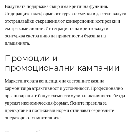
Валутната поддръжка също има критична функция.
Лидиращите платформи осигуряват сметки в десетки валути,
отстранявайки съкращения от конверсионни котировки и
екстра комисионни. Интеграцията на криптовалути
осигурява екстра ниво на приватност и бързина на
плащанията.
Промоции и
промоционални кампании
Маркетинговата концепция на световните казина
хармонизира атрактивност и устойчивост. Професионално
организираните бонус схеми стимулират активността без да
увредят икономическия формат. Ясните правила за
превъртане и постижими норми отличават сериозните
оператори от съмнителните.