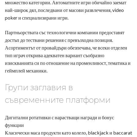
множество категории. Автоматните игри обичайно заемат
най-широк дял, последвани от масови развлечения, video
poker и специализирани игри.
Партньорствата със технологични компании предоставят
достъп до тествани решения с превъзходна позиция.
Асортиментът от провайдъри обезпечава, че всеки отделен
тип играч открива адекватен вариант съобразно
изискванията си по отношение на променливост, тематика и
геймплей механики.
Групи заглавия в
съвременните платформи
Дигитални ротативки с нарастващи награди и бонус
функции
Класически маса продукти като колело, blackjack и baccarat