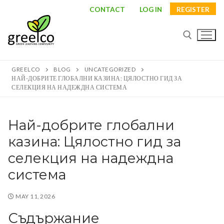
Skip
CONTACT
LOG IN
REGISTER
to
content
GREELCO
BLOG
UNCATEGORIZED
Search for:
НАЙ-ДОБРИТЕ ГЛОБАЛНИ КАЗИНА: ЦЯЛОСТНО ГИД ЗА
СЕЛЕКЦИЯ НА НАДЕЖДНА СИСТЕМА
Най-добрите глобални
Search
казина: Цялостно гид за
for:
селекция на надеждна
About
система
Partners
MAY 11, 2026
Study visits
Съдържание