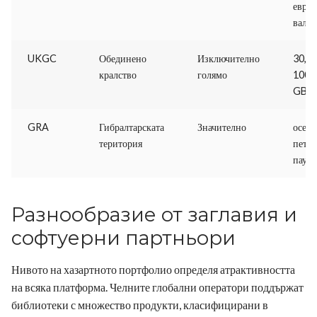
евро
валу
UKGC
Обединено
Изключително
30,0
кралство
голямо
1000
GBP
GRA
Гибралтарската
Значително
осемд
територия
пет х
паун
Разнообразие от заглавия и
софтуерни партньори
Нивото на хазартното портфолио определя атрактивността
на всяка платформа. Челните глобални оператори поддържат
библиотеки с множество продукти, класифицирани в