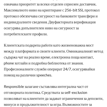
означава приоритет за всеки отделен сериозен доставчик.
Максималното ниво на криптиране с 256-bit SSL протокол
протокол обезпечава сигурност на банковите трансфери и
индивидуалните сведения. Двуфакторната верификация
осигурява допълнителен ниво на сигурност за
потребителските профили.
Клиентската подкрепа работи като жизненоважна мост
между платформата и своите клиенти. Омниканалният метод
съдържа чат на реално време, електронна поща контакт,
phone хотлайн и подробна библиотека от знания.
Професионалните служби оперират 24/7, осигурявайки
помощ на различни speeches.
Responsible залагане съставлява интегрална част от
отговорната политика. Средствата за self-exclusion
позволяват на клиентите да задават ограничения за депозити,
минуси и продължителност за игра. Възможностите за