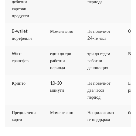
дебитни
периода
картови
продукти
E-wallet
Моментално
Не повече от
0-1
портфейли
24-те часа
Wire
един до три
три до седем
Вар
трансфер
работни
работни
периода
денонощия
Крипто
10-30
Не повече от
Бло
минути
два часов
раз
период
Предплатени
Моментално
Неприложимо
без
карти
се поддържа