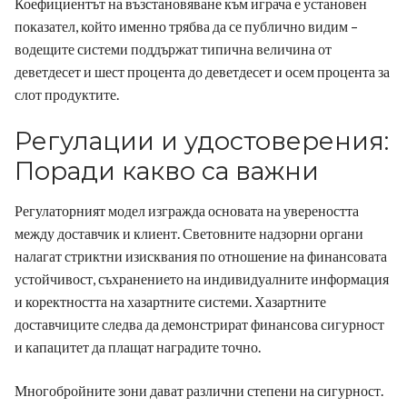
Коефициентът на възстановяване към играча е установен
показател, който именно трябва да се публично видим –
водещите системи поддържат типична величина от
деветдесет и шест процента до деветдесет и осем процента за
слот продуктите.
Регулации и удостоверения:
Поради какво са важни
Регулаторният модел изгражда основата на увереността
между доставчик и клиент. Световните надзорни органи
налагат стриктни изисквания по отношение на финансовата
устойчивост, съхранението на индивидуалните информация
и коректността на хазартните системи. Хазартните
доставчиците следва да демонстрират финансова сигурност
и капацитет да плащат наградите точно.
Многобройните зони дават различни степени на сигурност.