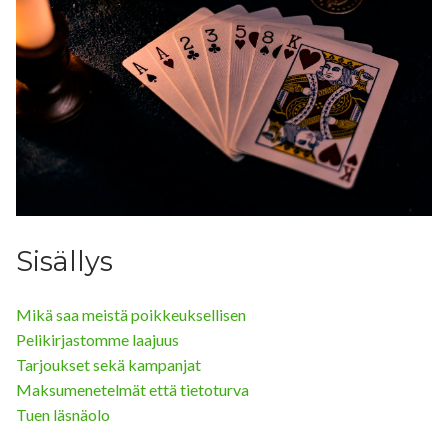
News
Sisällys
Mikä saa meistä poikkeuksellisen
Pelikirjastomme laajuus
Tarjoukset sekä kampanjat
Maksumenetelmät että tietoturva
Tuen läsnäolo