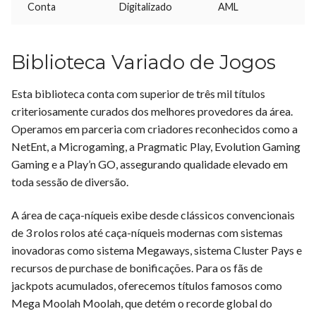
Conta
Digitalizado
AML
Biblioteca Variado de Jogos
Esta biblioteca conta com superior de três mil títulos
criteriosamente curados dos melhores provedores da área.
Operamos em parceria com criadores reconhecidos como a
NetEnt, a Microgaming, a Pragmatic Play, Evolution Gaming
Gaming e a Play’n GO, assegurando qualidade elevado em
toda sessão de diversão.
A área de caça-níqueis exibe desde clássicos convencionais
de 3 rolos rolos até caça-níqueis modernas com sistemas
inovadoras como sistema Megaways, sistema Cluster Pays e
recursos de purchase de bonificações. Para os fãs de
jackpots acumulados, oferecemos títulos famosos como
Mega Moolah Moolah, que detém o recorde global do