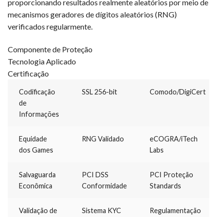
proporcionando resultados realmente aleatórios por meio de
mecanismos geradores de dígitos aleatórios (RNG)
verificados regularmente.
Componente de Proteção
Tecnologia Aplicado
Certificação
Codificação
SSL 256-bit
Comodo/DigiCert
de
Informações
Equidade
RNG Validado
eCOGRA/iTech
dos Games
Labs
Salvaguarda
PCI DSS
PCI Proteção
Econômica
Conformidade
Standards
Validação de
Sistema KYC
Regulamentação