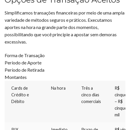
Simplificamos transações financeiras por meio de uma ampla
variedade de métodos seguros e práticos. Executamos
aportes na hora na grande parte dos momentos,
possibilitando que você principie a apostar sem demoras
excessivas.
Forma de Transação
Período de Aporte
Período de Retirada
Montantes
Cards de
Na hora
Três a
R$
Crédito e
cinco dias
cinquen
Débito
comerciais
– R$
cinquen
mil
PIX
Imediato
Prazo de
R$ vinte