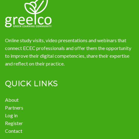
Online study visits, video presentations and webinars that
connect ECEC professionals and offer them the opportunity
to improve their digital competencies, share their expertise
and reflect on their practice.
QUICK LINKS
About
Partners
Log in
Register
Contact