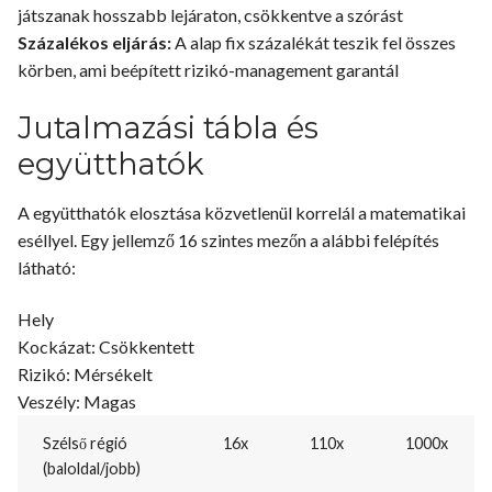
játszanak hosszabb lejáraton, csökkentve a szórást
Százalékos eljárás:
A alap fix százalékát teszik fel összes
körben, ami beépített rizikó-management garantál
Jutalmazási tábla és
együtthatók
A együtthatók elosztása közvetlenül korrelál a matematikai
eséllyel. Egy jellemző 16 szintes mezőn a alábbi felépítés
látható:
Hely
Kockázat: Csökkentett
Rizikó: Mérsékelt
Veszély: Magas
Szélső régió
16x
110x
1000x
(baloldal/jobb)