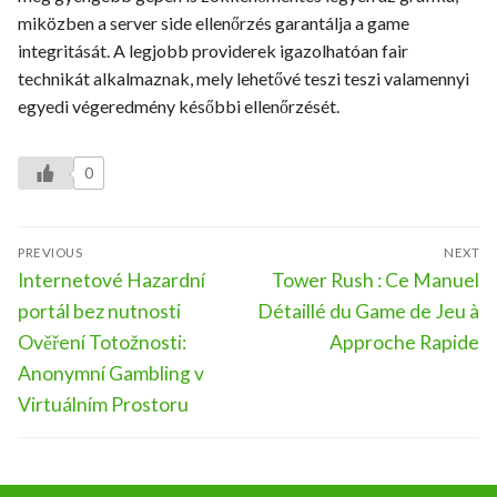
miközben a server side ellenőrzés garantálja a game
integritását. A legjobb providerek igazolhatóan fair
technikát alkalmaznak, mely lehetővé teszi teszi valamennyi
egyedi végeredmény későbbi ellenőrzését.
0
Post
PREVIOUS
NEXT
navigation
Previous
Next
Internetové Hazardní
Tower Rush : Ce Manuel
post:
post:
portál bez nutnosti
Détaillé du Game de Jeu à
Ověření Totožnosti:
Approche Rapide
Anonymní Gambling v
Virtuálním Prostoru