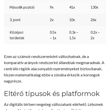
Második pozíció
9x
41x
130x
3. pont
2x
10x
26x
Középső
0.5x
0.3x –
0.2x –
területek
– 1x
1.5x
2x
Ezen az számok rendszerenként változhatnak, de a
komparatív arányok rendszerint állandóak megmaradnak. A
centrális régiók alacsonyabb nyereményeket biztosítanak,
hiszen matematikalag ebbe a zónába érkezik a korongok
nagyrésze.
Eltérő típusok és platformok
Az digitális térben rengeteg változatunk elérhető. Léteznek