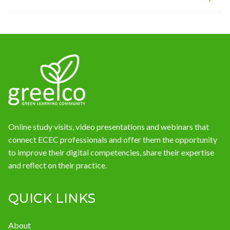
Online study visits, video presentations and webinars that
connect ECEC professionals and offer them the opportunity
to improve their digital competencies, share their expertise
and reflect on their practice.
QUICK LINKS
About