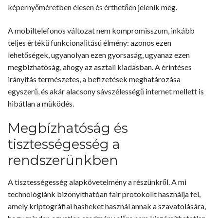
képernyőméretben élesen és érthetően jelenik meg.
A mobiltelefonos változat nem kompromisszum, inkább
teljes értékű funkcionalitású élmény: azonos ezen
lehetőségek, ugyanolyan ezen gyorsaság, ugyanaz ezen
megbízhatóság, ahogy az asztali kiadásban. A érintéses
irányítás természetes, a befizetések meghatározása
egyszerű, és akár alacsony sávszélességű internet mellett is
hibátlan a működés.
Megbízhatóság és
tisztességesség a
rendszerünkben
A tisztességesség alapkövetelmény a részünkről. A mi
technológiánk bizonyíthatóan fair protokollt használja fel,
amely kriptográfiai hasheket használ annak a szavatolására,