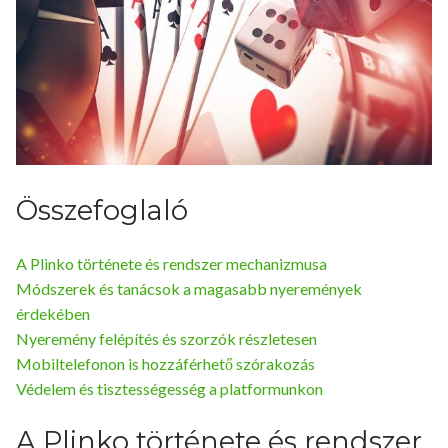
News
Összefoglaló
A Plinko története és rendszer mechanizmusa
Módszerek és tanácsok a magasabb nyeremények
érdekében
Nyeremény felépítés és szorzók részletesen
Mobiltelefonon is hozzáférhető szórakozás
Védelem és tisztességesség a platformunkon
A Plinko története és rendszer