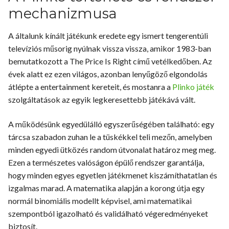
mechanizmusa
A általunk kínált játékunk eredete egy ismert tengerentúli
televíziós műsorig nyúlnak vissza vissza, amikor 1983-ban
bemutatkozott a The Price Is Right című vetélkedőben. Az
évek alatt ez ezen világos, azonban lenyűgöző elgondolás
átlépte a entertainment kereteit, és mostanra a
Plinko játék
szolgáltatások az egyik legkeresettebb játékává vált.
A működésünk egyedülálló egyszerűségében található: egy
tárcsa szabadon zuhan le a tüskékkel teli mezőn, amelyben
minden egyedi ütközés random útvonalat határoz meg meg.
Ezen a természetes valóságon épülő rendszer garantálja,
hogy minden egyes egyetlen játékmenet kiszámíthatatlan és
izgalmas marad. A matematika alapján a korong útja egy
normál binomiális modellt képvisel, ami matematikai
szempontból igazolható és validálható végeredményeket
biztosít.