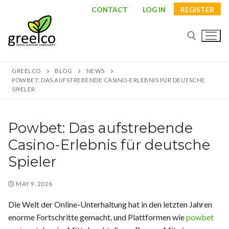
Skip
CONTACT
LOG IN
REGISTER
to
content
GREELCO
BLOG
NEWS
Search for:
POWBET: DAS AUFSTREBENDE CASINO-ERLEBNIS FÜR DEUTSCHE
SPIELER
Powbet: Das aufstrebende
Search
Casino-Erlebnis für deutsche
for:
Spieler
About
MAY 9, 2026
Partners
Die Welt der Online-Unterhaltung hat in den letzten Jahren
enorme Fortschritte gemacht, und Plattformen wie
powbet
Study visits