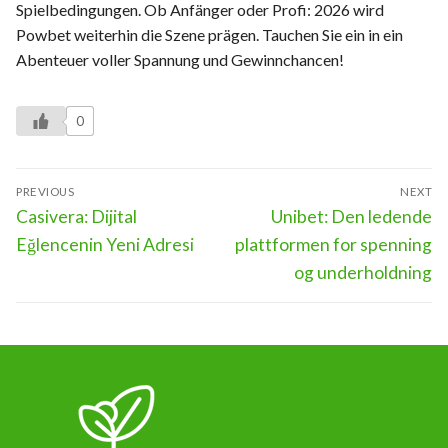
Spielbedingungen. Ob Anfänger oder Profi: 2026 wird
Powbet weiterhin die Szene prägen. Tauchen Sie ein in ein
Abenteuer voller Spannung und Gewinnchancen!
0
Post
PREVIOUS
NEXT
navigation
Previous
Next
Casivera: Dijital
Unibet: Den ledende
post:
post:
Eğlencenin Yeni Adresi
plattformen for spenning
og underholdning