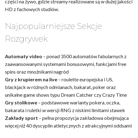
części na żywo, gdzie streamy realizowane są w dużej jakości
HD z fachowych studiów.
Najpopularniejsze Sekcje
Rozgrywek
Automaty video
– ponad 3500 automatów fabularnych z
zaawansowanymi systemami bonusowymi, funkcjami free
spins oraz mnożnikami nagród
Gry z krupierem na live
– roulette europejska i US,
blackjack w różnych odmianach, bakarat, poker oraz
unikalne game shows typu Dream Catcher czy Crazy Time
Gry stolikowe
– podstawowe warianty pokera, oczka,
bakarata i ruletki w wersji RNG z niskimi limitami stawek
Zakłady sport
– pełna propozycja zakładowa obejmująca
więcej niż 40 dyscyplin atletycznych z atrakcyjnymi oddsami