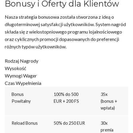
Bonusy i Oferty dla Klientów
Nasza strategia bonusowa została stworzona z ideą o
długoterminowej satysfakcji użytkowników. System nagród
składa się z wielostopniowego programu lojalnościowego
oraz cyklicznych promocji dopasowanych do preferencji
różnych typów użytkowników.
Rodzaj Nagrody
Wysokość
Wymogi Wager
Czas Wypełnienia
Bonus
100% do 500
35x
Powitalny
EUR + 200 FS
(bonus +
wpłata)
Reload Bonus
50% do 250 EUR
30x
premia