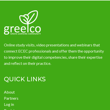
Online study visits, video presentations and webinars that
connect ECEC professionals and offer them the opportunity
to improve their digital competencies, share their expertise
and reflect on their practice.
QUICK LINKS
About
Partners
Log in