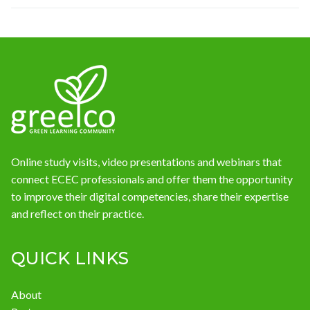
Online study visits, video presentations and webinars that
connect ECEC professionals and offer them the opportunity
to improve their digital competencies, share their expertise
and reflect on their practice.
QUICK LINKS
About