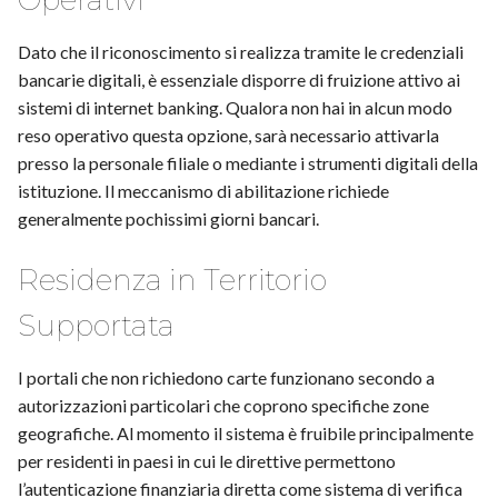
Dato che il riconoscimento si realizza tramite le credenziali
bancarie digitali, è essenziale disporre di fruizione attivo ai
sistemi di internet banking. Qualora non hai in alcun modo
reso operativo questa opzione, sarà necessario attivarla
presso la personale filiale o mediante i strumenti digitali della
istituzione. Il meccanismo di abilitazione richiede
generalmente pochissimi giorni bancari.
Residenza in Territorio
Supportata
I portali che non richiedono carte funzionano secondo a
autorizzazioni particolari che coprono specifiche zone
geografiche. Al momento il sistema è fruibile principalmente
per residenti in paesi in cui le direttive permettono
l’autenticazione finanziaria diretta come sistema di verifica