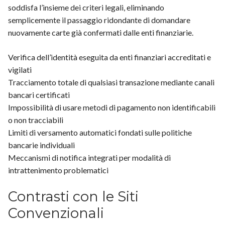
soddisfa l’insieme dei criteri legali, eliminando
semplicemente il passaggio ridondante di domandare
nuovamente carte già confermati dalle enti finanziarie.
Verifica dell’identità eseguita da enti finanziari accreditati e
vigilati
Tracciamento totale di qualsiasi transazione mediante canali
bancari certificati
Impossibilità di usare metodi di pagamento non identificabili
o non tracciabili
Limiti di versamento automatici fondati sulle politiche
bancarie individuali
Meccanismi di notifica integrati per modalità di
intrattenimento problematici
Contrasti con le Siti
Convenzionali