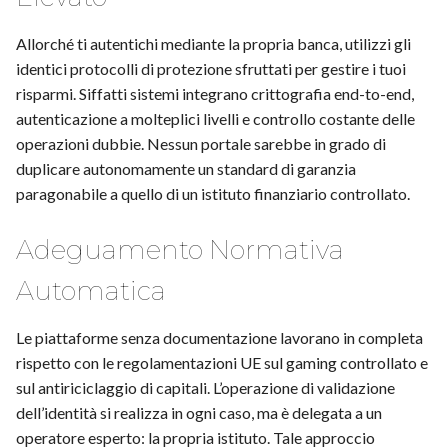
Allorché ti autentichi mediante la propria banca, utilizzi gli
identici protocolli di protezione sfruttati per gestire i tuoi
risparmi. Siffatti sistemi integrano crittografia end-to-end,
autenticazione a molteplici livelli e controllo costante delle
operazioni dubbie. Nessun portale sarebbe in grado di
duplicare autonomamente un standard di garanzia
paragonabile a quello di un istituto finanziario controllato.
Adeguamento Normativa
Automatica
Le piattaforme senza documentazione lavorano in completa
rispetto con le regolamentazioni UE sul gaming controllato e
sul antiriciclaggio di capitali. L’operazione di validazione
dell’identità si realizza in ogni caso, ma è delegata a un
operatore esperto: la propria istituto. Tale approccio