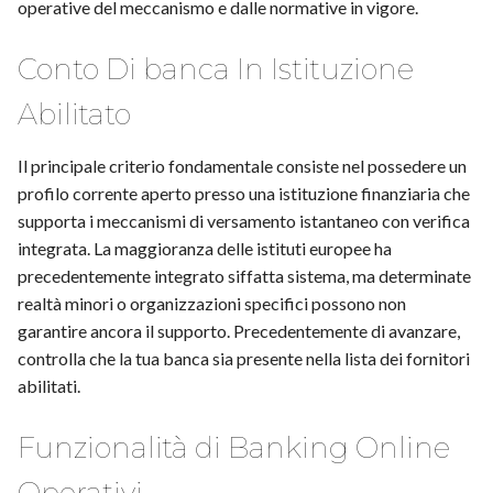
operative del meccanismo e dalle normative in vigore.
Conto Di banca In Istituzione
Abilitato
Il principale criterio fondamentale consiste nel possedere un
profilo corrente aperto presso una istituzione finanziaria che
supporta i meccanismi di versamento istantaneo con verifica
integrata. La maggioranza delle istituti europee ha
precedentemente integrato siffatta sistema, ma determinate
realtà minori o organizzazioni specifici possono non
garantire ancora il supporto. Precedentemente di avanzare,
controlla che la tua banca sia presente nella lista dei fornitori
abilitati.
Funzionalità di Banking Online
Operativi