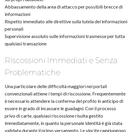
Abbassamento della area di attacco per possibili brecce di
informazioni
Rispetto immediato alle direttive sulla tutela dei informazioni
personali
Supervisione assoluto sulle informazioni trasmesse per tutta
qualsiasi transazione
Riscossioni Immediati e Senza
Problematiche
Una particolare delle difficoltà maggiori nei portali
convenzionali attiene i tempi di riscossione. Frequentemente
è necessario attendere la conferma del profilo in anticipo di
essere in grado di incassare le guadagni. Con il processo
privo di carte, qualsiasi riscossione risulta gestito
immediatamente, in quanto la personale identità è già stata
validata durante il primo versamento. Le vincite raggiungono