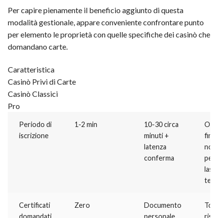
Per capire pienamente il beneficio aggiunto di questa
modalità gestionale, appare conveniente confrontare punto
per elemento le proprietà con quelle specifiche dei casinò che
domandano carte.
Caratteristica
Casinò Privi di Carte
Casinò Classici
Pro
Periodo di
1-2 min
10-30 circa
Ott
iscrizione
minuti +
fino 
latenza
nov
conferma
perc
lass
tem
Certificati
Zero
Documento
Tota
domandati
personale,
rise