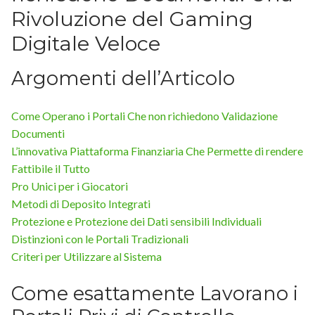
Rivoluzione del Gaming
News
Digitale Veloce
Argomenti dell’Articolo
Come Operano i Portali Che non richiedono Validazione
Documenti
L’innovativa Piattaforma Finanziaria Che Permette di rendere
Fattibile il Tutto
Pro Unici per i Giocatori
Metodi di Deposito Integrati
Protezione e Protezione dei Dati sensibili Individuali
Distinzioni con le Portali Tradizionali
Criteri per Utilizzare al Sistema
Come esattamente Lavorano i