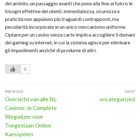
del ambito, un passaggio avanti che pone alla fine al fulcro le
bisogni effettive dei utenti. Immediatezza, sicurezza e
praticità non appaiono più traguardi contrapposti, ma
peculiarità incorporate in un unico meccanismo uniforme.
Optare per un casino senza carte implica accogliere il domani
del gaming su internet, in cui la sistema agisce per eliminare
gli impedimenti anziché di produrne di altri.
0
Post
PREVIOUS
NEXT
navigation
Previous
Next
Overzicht van alle NL
uncategorized
post:
post:
Casinos: Je Complete
Wegwijzer voor
Toegestaan Online
Kansspelen