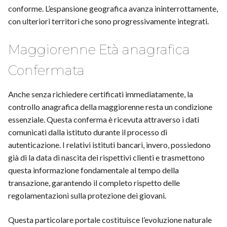
conforme. L’espansione geografica avanza ininterrottamente,
con ulteriori territori che sono progressivamente integrati.
Maggiorenne Età anagrafica
Confermata
Anche senza richiedere certificati immediatamente, la
controllo anagrafica della maggiorenne resta un condizione
essenziale. Questa conferma è ricevuta attraverso i dati
comunicati dalla istituto durante il processo di
autenticazione. I relativi istituti bancari, invero, possiedono
già di la data di nascita dei rispettivi clienti e trasmettono
questa informazione fondamentale al tempo della
transazione, garantendo il completo rispetto delle
regolamentazioni sulla protezione dei giovani.
Questa particolare portale costituisce l’evoluzione naturale