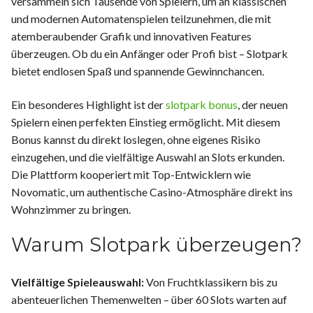
versammeln sich Tausende von Spielern, um an klassischen
News
und modernen Automatenspielen teilzunehmen, die mit
atemberaubender Grafik und innovativen Features
überzeugen. Ob du ein Anfänger oder Profi bist – Slotpark
bietet endlosen Spaß und spannende Gewinnchancen.
Ein besonderes Highlight ist der
slotpark bonus
, der neuen
Spielern einen perfekten Einstieg ermöglicht. Mit diesem
Bonus kannst du direkt loslegen, ohne eigenes Risiko
einzugehen, und die vielfältige Auswahl an Slots erkunden.
Die Plattform kooperiert mit Top-Entwicklern wie
Novomatic, um authentische Casino-Atmosphäre direkt ins
Wohnzimmer zu bringen.
Warum Slotpark überzeugen?
Vielfältige Spieleauswahl:
Von Fruchtklassikern bis zu
abenteuerlichen Themenwelten – über 60 Slots warten auf