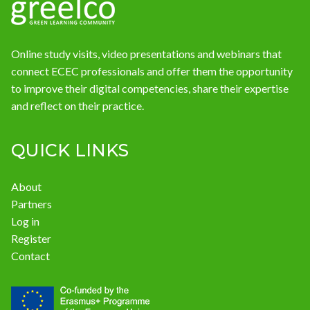
Online study visits, video presentations and webinars that
connect ECEC professionals and offer them the opportunity
to improve their digital competencies, share their expertise
and reflect on their practice.
QUICK LINKS
About
Partners
Log in
Register
Contact