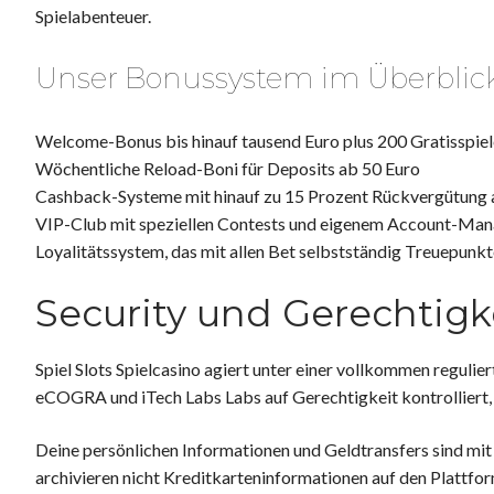
Spielabenteuer.
Unser Bonussystem im Überblic
Welcome-Bonus bis hinauf tausend Euro plus 200 Gratisspiele
Wöchentliche Reload-Boni für Deposits ab 50 Euro
Cashback-Systeme mit hinauf zu 15 Prozent Rückvergütung a
VIP-Club mit speziellen Contests und eigenem Account-Ma
Loyalitätssystem, das mit allen Bet selbstständig Treuepunk
Security und Gerechtigke
Spiel Slots Spielcasino agiert unter einer vollkommen regulie
eCOGRA und iTech Labs Labs auf Gerechtigkeit kontrolliert, 
Deine persönlichen Informationen und Geldtransfers sind mit
archivieren nicht Kreditkarteninformationen auf den Plattf