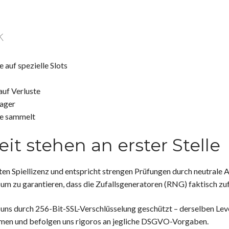
k
 auf spezielle Slots
uf Verluste
nager
te sammelt
it stehen an erster Stelle
rten Spiellizenz und entspricht strengen Prüfungen durch neutrale 
um zu garantieren, dass die Zufallsgeneratoren (RNG) faktisch zu
 uns durch 256-Bit-SSL-Verschlüsselung geschützt – derselben Lev
ormen und befolgen uns rigoros an jegliche DSGVO-Vorgaben.