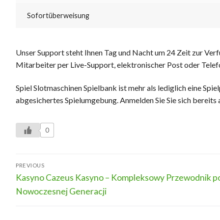
Sofortüberweisung
Unser Support steht Ihnen Tag und Nacht um 24 Zeit zur Verf
Mitarbeiter per Live-Support, elektronischer Post oder Tel
Spiel Slotmaschinen Spielbank ist mehr als lediglich eine Spi
abgesichertes Spielumgebung. Anmelden Sie Sie sich bereits a
0
Post
PREVIOUS
Previous
navigation
Kasyno Cazeus Kasyno – Kompleksowy Przewodnik p
post:
Nowoczesnej Generacji