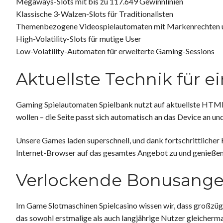
Megaways-Slots mit bis zu 117.649 Gewinnlinien
Klassische 3-Walzen-Slots für Traditionalisten
Themenbezogene Videospielautomaten mit Markenrechten
High-Volatility-Slots für mutige User
Low-Volatility-Automaten für erweiterte Gaming-Sessions
Aktuellste Technik für e
Gaming Spielautomaten Spielbank nutzt auf aktuellste HTML5
wollen – die Seite passt sich automatisch an das Device an u
Unsere Games laden superschnell, und dank fortschrittlicher
Internet-Browser auf das gesamtes Angebot zu und genießen 
Verlockende Bonusange
Im Game Slotmaschinen Spielcasino wissen wir, dass großzüg
das sowohl erstmalige als auch langjährige Nutzer gleicherm