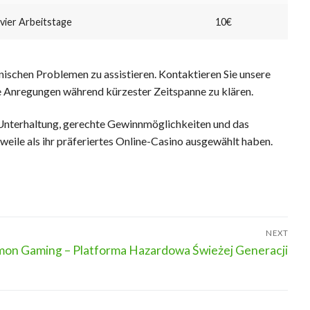
 vier Arbeitstage
10€
ischen Problemen zu assistieren. Kontaktieren Sie unsere
e Anregungen während kürzester Zeitspanne zu klären.
ige Unterhaltung, gerechte Gewinnmöglichkeiten und das
weile als ihr präferiertes Online-Casino ausgewählt haben.
NEXT
t
on Gaming – Platforma Hazardowa Świeżej Generacji
t: