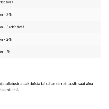
rkipäivää
ön – 24h
ön – 3 arkipäivää
ön – 24h
ön – 2h
alletustransaktioista tai rahan siirroista, siis saat aina
akaamiseksi.