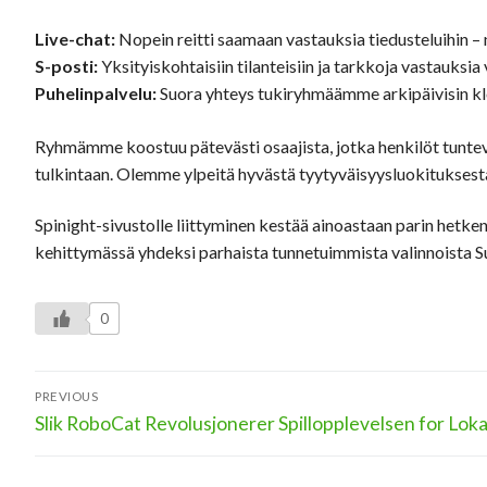
Live-chat:
Nopein reitti saamaan vastauksia tiedusteluihin –
S-posti:
Yksityiskohtaisiin tilanteisiin ja tarkkoja vastauksia 
Puhelinpalvelu:
Suora yhteys tukiryhmäämme arkipäivisin k
Ryhmämme koostuu pätevästi osaajista, jotka henkilöt tuntev
tulkintaan. Olemme ylpeitä hyvästä tyytyväisyysluokitukses
Spinight-sivustolle liittyminen kestää ainoastaan parin hetke
kehittymässä yhdeksi parhaista tunnetuimmista valinnoista 
0
Post
PREVIOUS
Previous
navigation
Slik RoboCat Revolusjonerer Spillopplevelsen for Loka
post: