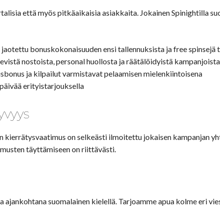
isia että myös pitkäaikaisia asiakkaita. Jokainen Spinightilla suo
jaotettu bonuskokonaisuuden ensi tallennuksista ja free spinsejä ti
vistä nostoista, personal huollosta ja räätälöidyistä kampanjoista
sbonus ja kilpailut varmistavat pelaamisen mielenkiintoisena
äivää erityistarjouksella
yvyys
errätysvaatimus on selkeästi ilmoitettu jokaisen kampanjan yhtey
musten täyttämiseen on riittävästi.
 ajankohtana suomalainen kielellä. Tarjoamme apua kolme eri vies