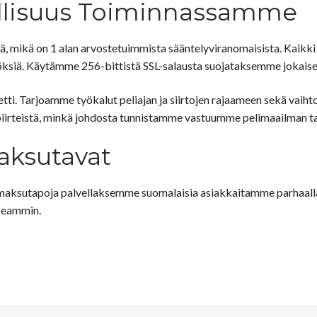
uullisuus Toiminnassamme
, mikä on 1 alan arvostetuimmista sääntelyviranomaisista. Kaikki
ksiä. Käytämme 256-bittistä SSL-salausta suojataksemme jokaisen 
eetti. Tarjoamme työkalut peliajan ja siirtojen rajaameen sekä vai
 piirteistä, minkä johdosta tunnistamme vastuumme pelimaailman ta
aksutavat
ksutapoja palvellaksemme suomalaisia asiakkaitamme parhaalla m
opeammin.