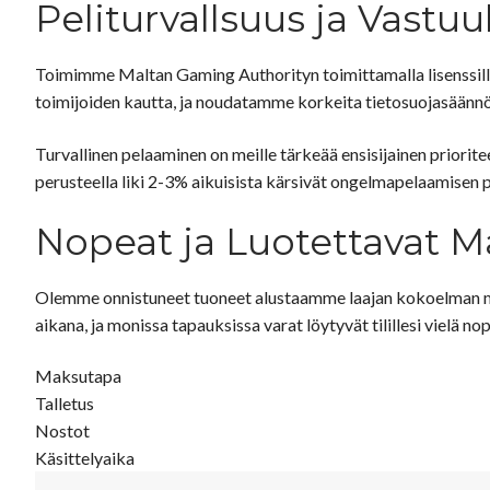
Peliturvallsuus ja Vast
Toimimme Maltan Gaming Authorityn toimittamalla lisenssillä
toimijoiden kautta, ja noudatamme korkeita tietosuojasäännö
Turvallinen pelaaminen on meille tärkeää ensisijainen priorit
perusteella liki 2-3% aikuisista kärsivät ongelmapelaamisen
Nopeat ja Luotettavat M
Olemme onnistuneet tuoneet alustaamme laajan kokoelman ma
aikana, ja monissa tapauksissa varat löytyvät tilillesi vielä n
Maksutapa
Talletus
Nostot
Käsittelyaika