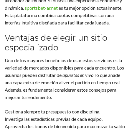
alrededor del mundo. Si buscas una experiencia confiable y
News
dinámica,
sportsbet-ar.net
es tu mejor opción actualmente.
Esta plataforma combina cuotas competitivas con una
interfaz intuitiva diseñada para facilitar cada jugada.
Ventajas de elegir un sitio
especializado
Uno de los mayores beneficios de usar estos servicios es la
variedad de mercados disponibles para cada encuentro. Los
usuarios pueden disfrutar de
apuestas en vivo
, lo que añade
una capa extra de emoción al ver el partido en tiempo real.
Además, es fundamental considerar estos consejos para
mejorar tu rendimiento:
Gestiona siempre tu presupuesto con disciplina.
Investiga las estadísticas previas de cada equipo.
Aprovecha los bonos de bienvenida para maximizar tu saldo