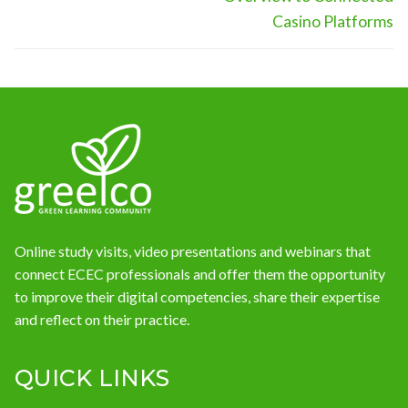
Casino Platforms
Online study visits, video presentations and webinars that
connect ECEC professionals and offer them the opportunity
to improve their digital competencies, share their expertise
and reflect on their practice.
QUICK LINKS