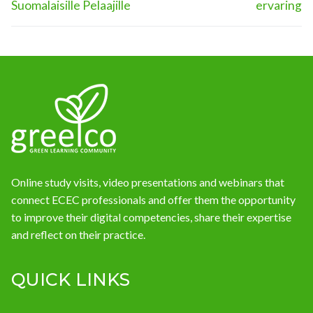
Suomalaisille Pelaajille
ervaring
Online study visits, video presentations and webinars that
connect ECEC professionals and offer them the opportunity
to improve their digital competencies, share their expertise
and reflect on their practice.
QUICK LINKS