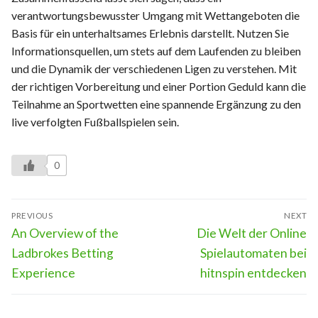
verantwortungsbewusster Umgang mit Wettangeboten die
Basis für ein unterhaltsames Erlebnis darstellt. Nutzen Sie
Informationsquellen, um stets auf dem Laufenden zu bleiben
und die Dynamik der verschiedenen Ligen zu verstehen. Mit
der richtigen Vorbereitung und einer Portion Geduld kann die
Teilnahme an Sportwetten eine spannende Ergänzung zu den
live verfolgten Fußballspielen sein.
0
Post
PREVIOUS
NEXT
navigation
Previous
Next
An Overview of the
Die Welt der Online
post:
post:
Ladbrokes Betting
Spielautomaten bei
Experience
hitnspin entdecken