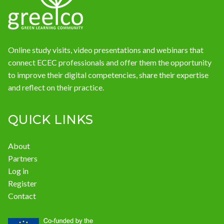
Online study visits, video presentations and webinars that
connect ECEC professionals and offer them the opportunity
to improve their digital competencies, share their expertise
and reflect on their practice.
QUICK LINKS
About
Partners
Log in
Register
Contact