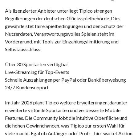
Als lizenzierter Anbieter unterliegt Tipico strengen
Regulierungen der deutschen Glücksspielbehörde. Dies
gewährleistet faire Spielbedingungen und den Schutz der
Nutzerdaten. Verantwortungsvolles Spielen steht im
Vordergrund, mit Tools zur Einzahlungslimitierung und
Selbstausschluss.
Über 30 Sportarten verfügbar
Live-Streaming für Top-Events
Schnelle Auszahlungen per PayPal oder Banküberweisung
24/7 Kundensupport
Im Jahr 2026 plant Tipico weitere Erweiterungen, darunter
erweiterte virtuelle Sportarten und verbesserte Mobile
Features. Die Community lobt die intuitive Oberfläche und
die hohen Gewinnchancen, was Tipico zur ersten Wahl für
viele macht. Egal ob Anfänger oder Profi – hier wartet Action