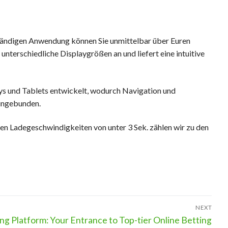
tändigen Anwendung können Sie unmittelbar über Euren
nterschiedliche Displaygrößen an und liefert eine intuitive
ys und Tablets entwickelt, wodurch Navigation und
eingebunden.
en Ladegeschwindigkeiten von unter 3 Sek. zählen wir zu den
NEXT
ng Platform: Your Entrance to Top-tier Online Betting