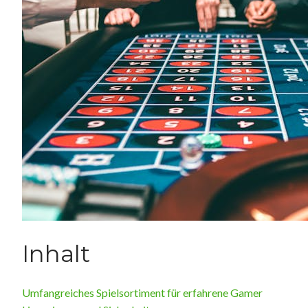
News
Inhalt
Umfangreiches Spielsortiment für erfahrene Gamer