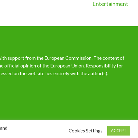
Entertainment
with support from the European Commission. The content of
he official opinion of the European Union. Responsibility for
ssed on the website lies entirely with the author(s).
 and
Cookies Settings
ACCEPT