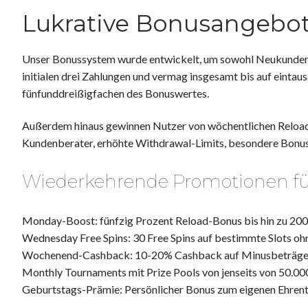
Lukrative Bonusangebo
Unser Bonussystem wurde entwickelt, um sowohl Neukunden a
initialen drei Zahlungen und vermag insgesamt bis auf einta
fünfunddreißigfachen des Bonuswertes.
Außerdem hinaus gewinnen Nutzer von wöchentlichen Relo
Kundenberater, erhöhte Withdrawal-Limits, besondere Bonu
Wiederkehrende Promotionen f
Monday-Boost: fünfzig Prozent Reload-Bonus bis hin zu 2
Wednesday Free Spins: 30 Free Spins auf bestimmte Slots oh
Wochenend-Cashback: 10-20% Cashback auf Minusbeträge
Monthly Tournaments mit Prize Pools von jenseits von 50.0
Geburtstags-Prämie: Persönlicher Bonus zum eigenen Ehren