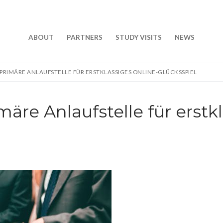
ABOUT
PARTNERS
STUDY VISITS
NEWS
 PRIMÄRE ANLAUFSTELLE FÜR ERSTKLASSIGES ONLINE-GLÜCKSSPIEL
äre Anlaufstelle für erstk