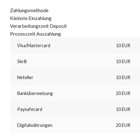
Zahlungsmethode
Kleinste Einzahlung
Verarbeitungszeit Deposit
Prozesszeit Auszahlung
Visa/Mastercard
10 EUR
Skrill
10 EUR
Neteller
10 EUR
Banküberweisung
20 EUR
Paysafecard
10 EUR
Digitalwährungen
20 EUR