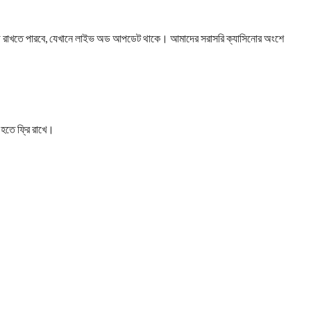
বাজি রাখতে পারবে, যেখানে লাইভ অড আপডেট থাকে। আমাদের সরাসরি ক্যাসিনোর অংশে
 হতে ফ্রি রাখে।