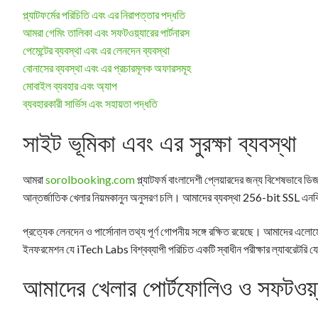
প্ল্যাটফর্মের পরিচিতি এবং এর নিরাপত্তার পদ্ধতি
আমরা গেমিং তালিকা এবং সফটওয়্যারের পার্টনারস
পেমেন্টের ব্যবস্থা এবং এর লেনদেন ব্যবস্থা
বোনাসের ব্যবস্থা এবং এর প্রচারমূলক অফারসমূহ
মোবাইল ব্যবহার এবং অ্যাপ
ব্যবহারকারী সার্ভিস এবং সহায়তা পদ্ধতি
সাইট ভূমিকা এবং এর সুরক্ষা ব্যবস্থা
আমরা
sorolbooking.com
প্ল্যাটফর্ম বাংলাদেশী প্লেয়ারদের জন্য বিশেষভাবে ড
আন্তর্জাতিক খেলার নিয়মকানুন অনুসরণ চলি। আমাদের ব্যবস্থা 256-bit SSL এনক্র
প্রত্যেক লেনদেন ও পার্সোনাল তথ্য পূর্ণ গোপনীয় সঙ্গে রক্ষিত রয়েছে। আমাদের এলো
ইনফরমেশন যে iTech Labs বিশ্বব্যাপী পরিচিত একটি স্বাধীন পরীক্ষার ল্যাবরেটরি যে
আমাদের খেলার পোর্টফোলিও ও সফটওয়