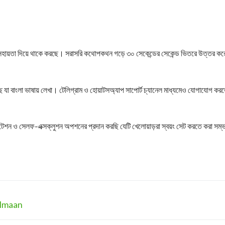
রেজি সহায়তা দিয়ে থাকে করছে। সরাসরি কথোপকথন গড়ে ৩০ সেকেন্ডের সেকেন্ড ভিতরে উত্তর কর
 যা বাংলা ভাষায় লেখা। টেলিগ্রাম ও হোয়াটসঅ্যাপ সাপোর্ট চ্যানেল মাধ্যমেও যোগাযোগ কর
টেশন ও সেলফ-এক্সক্লুশন অপশনের প্রদান করছি যেটি খেলোয়াড়রা স্বয়ং সেট করতে করা স
ilmaan