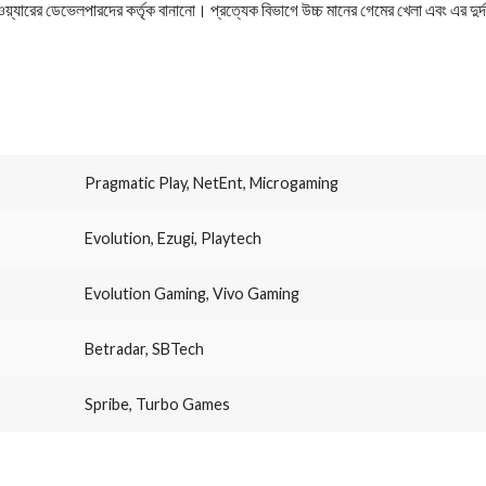
ওয়্যারের ডেভেলপারদের কর্তৃক বানানো। প্রত্যেক বিভাগে উচ্চ মানের গেমের খেলা এবং এর দুর্দা
Pragmatic Play, NetEnt, Microgaming
Evolution, Ezugi, Playtech
Evolution Gaming, Vivo Gaming
Betradar, SBTech
Spribe, Turbo Games