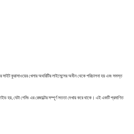
আমাদের সাইট কুরাসাওয়ের খেলার অথরিটির লাইসেন্সের অধীন থেকে পরিচালনা হয় এবং সমস্ত
ড হয়, যেটা গেমিং এর রেজাল্টের সম্পূর্ণ সততা দেখায় করে থাকে। এই একটি প্রমাণিত