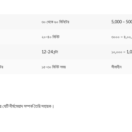
৩০ থেকে ৬০ মিনিটের
5,000 – 50
২০-৪০ মিনিট
৩০০০ – ৪,০০,
12-24 ঘন্টা
১০,০০০ – 1,
ের
১৫-৩০ মিনিট সময়
সীমাহীন
় যেটি দীর্ঘমেয়াদ সম্পর্ক তৈরি সহায়ক।