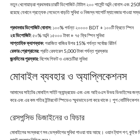
নতুন খেলোয়াড়রা প্রথমবার চারটি ডিপোজিট টোটাল ২০০ পার্সেন্ট অব্দি বোনাস এবং 25
রয়েছে যেখানে প্রত্যেক লেভেলে বাড়তি সুবিধা ও নিজস্ব সাপোর্ট ম্যানেজার পাওয়া সম
প্রথমবার ডিপোজিট বোনাস:
১০০% পর্যন্ত ২০০০০ BDT + ১০০টি ফ্রিতে স্পিন
২য় ডিপোজিট:
৫০% অব্দি ১৫০০০ টাকা + ৭৫ ফ্রি স্পিন সুবিধা
সাপ্তাহিক ক্যাশব্যাক:
পরাজিত বাজির উপর 15% পর্যন্ত সর্বোচ্চ রিটার্ন
রেফার প্রোগ্রামের:
প্রতি রেফারেল 5,000 টাকা পর্যন্ত পুরস্কার
জন্মদিনের পুরস্কার:
বিশেষ গিফট ও একচেটিয়া সুবিধা
মোবাইল ব্যবহার ও অ্যাপ্লিকেশনস
আমাদের সাইটের মোবাইল সাইট অ্যান্ড্রয়েড এবং এবং আইওএস উভয় ডিভাইসের জন্য 
করে এবং এর কম গতির ইন্টারনেট স্পিডেও স্মুথভাবে চলা করে থাকে। পুশ নোটিফিকেশন
রেসপন্সিভ ডিজাইনের ও ফিচার
মোবাইলের সংস্করণে সব ডেস্কটপের সুবিধা পাওয়া যায় আছে। ওয়ান ট্যাপ পণ, কুইক ড
ফাস্ট ব্যবহার নিশ্চিত করে।