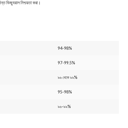
ন্ত ভিজ্যুয়াল নিশ্চয়তা করা।
94-98%
97-99.5%
৯৬ থেকে ৯৯%
95-98%
৯৬-৯৯%