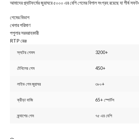
আমাদের প্ল্যাটফর্মের জুয়াঘরে ৫০০০ এর বেশি গেমের বিশাল সংগ্রহ রয়েছে যা শীর্ষ সফট
গেমের বিভাগ
খেলার পরিমাণ
পপুলার সরবরাহকারী
RTP রেঞ্জ
স্লটের গেমস
3200+
টেবিলের গেম
450+
লাইভ গেম জুয়াঘর
৩৮০+
ক্রীড়া বাজি
65+ স্পোর্টস
ক্র্যাশের গেম
৭৫ এর বেশি