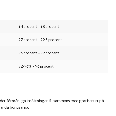
94 procent – 98 procent
97 procent – 99,5 procent
96 procent – 99 procent
92-96% – 96 procent
der förmånliga insättningar tillsammans med gratissnurr på
nvända bonusarna.