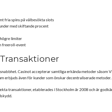
t fria spins på välbesökta slots
kunder med skiftande procent
högre limiter
 freeroll-event
Transaktioner
nabbhet. Casinot accepterar samtliga erkända metoder såsom Visak
um erbjuds även för kunder som önskar decentraliserade metoder.
direkta transaktioner, etablerades i Stockholm år 2008 och är godk
lskydd.