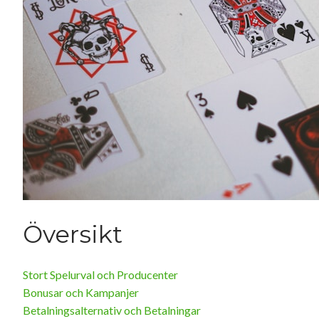
News
Översikt
Stort Spelurval och Producenter
Bonusar och Kampanjer
Betalningsalternativ och Betalningar