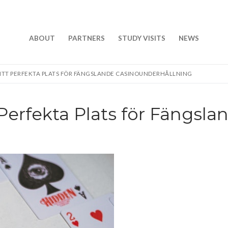
ABOUT
PARTNERS
STUDY VISITS
NEWS
DITT PERFEKTA PLATS FÖR FÄNGSLANDE CASINOUNDERHÅLLNING
 Perfekta Plats för Fängsl