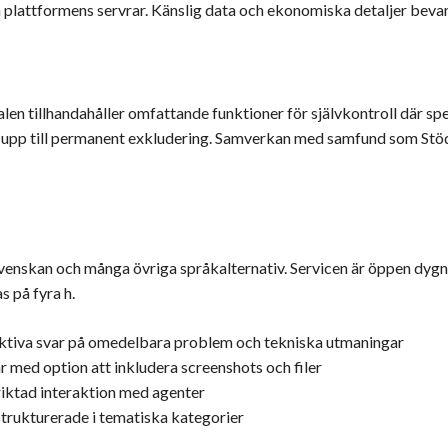
 plattformens servrar. Känslig data och ekonomiska detaljer bev
n tillhandahåller omfattande funktioner för självkontroll där spelar
ag upp till permanent exkludering. Samverkan med samfund som Stöd
enskan och många övriga språkalternativ. Servicen är öppen dygnet 
s på fyra h.
tiva svar på omedelbara problem och tekniska utmaningar
med option att inkludera screenshots och filer
riktad interaktion med agenter
trukturerade i tematiska kategorier