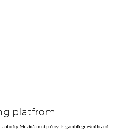
ng platfrom
ní autority. Mezinárodní průmysl s gamblingovými hrami