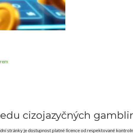
orem
ledu cizojazyčných gambli
ní stránky je dostupnost platné licence od respektované kontrol