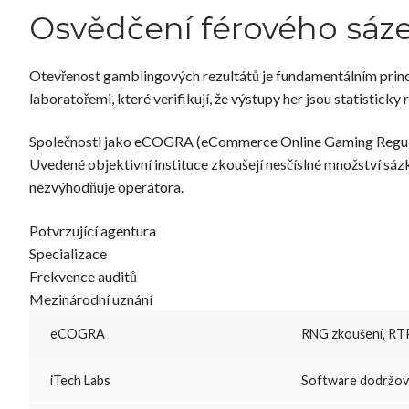
Osvědčení férového sázen
Otevřenost gamblingových rezultátů je fundamentálním prin
laboratořemi, které verifikují, že výstupy her jsou statistick
Společnosti jako eCOGRA (eCommerce Online Gaming Regulati
Uvedené objektivní instituce zkoušejí nesčíslné množství s
nezvýhodňuje operátora.
Potvrzující agentura
Specializace
Frekvence auditů
Mezinárodní uznání
eCOGRA
RNG zkoušení, RT
iTech Labs
Software dodržov