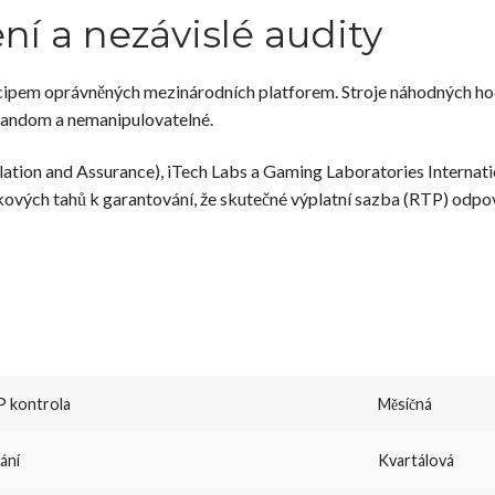
í a nezávislé audity
cipem oprávněných mezinárodních platforem. Stroje náhodných h
y random a nemanipulovatelné.
on and Assurance), iTech Labs a Gaming Laboratories Internation
ázkových tahů k garantování, že skutečné výplatní sazba (RTP) o
P kontrola
Měsíčná
ání
Kvartálová