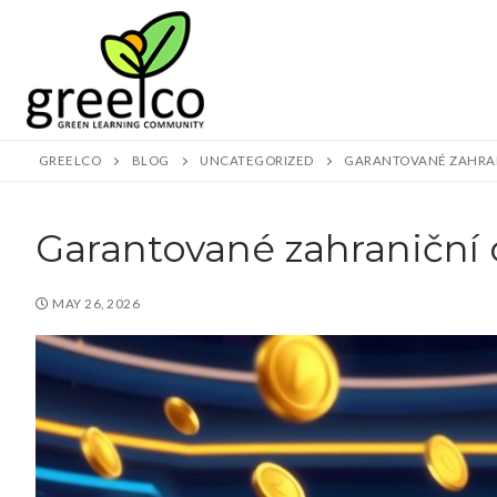
Skip
to
content
GREELCO
BLOG
UNCATEGORIZED
GARANTOVANÉ ZAHRAN
Garantované zahraniční 
Search
MAY 26, 2026
for:
About
Partners
Study visits