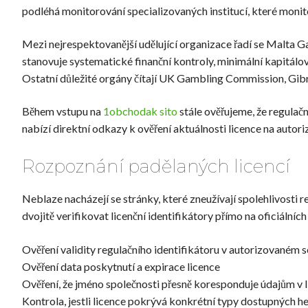
podléhá monitorování specializovaných institucí, které moni
Mezi nejrespektovanější udělující organizace řadí se Malta 
stanovuje systematické finanční kontroly, minimální kapitál
Ostatní důležité orgány čítají UK Gambling Commission, Gib
Během vstupu na
1obchodak sito
stále ověřujeme, že regulačn
nabízí direktní odkazy k ověření aktuálnosti licence na autor
Rozpoznání padělaných licencí
Neblaze nacházejí se stránky, které zneužívají spolehlivosti
dvojitě verifikovat licenční identifikátory přímo na oficiáln
Ověření validity regulačního identifikátoru v autorizovaném
Ověření data poskytnutí a expirace licence
Ověření, že jméno společnosti přesně koresponduje údajům v l
Kontrola, jestli licence pokrývá konkrétní typy dostupných h