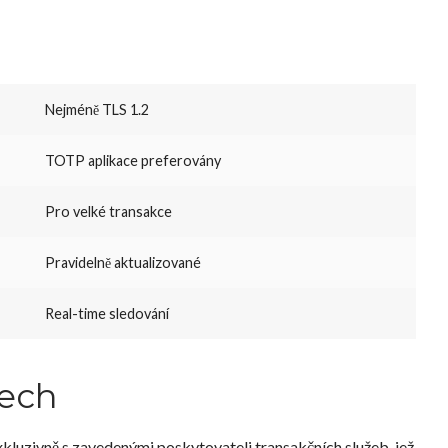
Nejméně TLS 1.2
TOTP aplikace preferovány
Pro velké transakce
Pravidelně aktualizované
Real-time sledování
nech
kluzivně s zavedenými poskytovateli transakčních služeb, jež