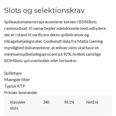
Slots og selektionskrav
Spilleautomaterne repræsenterer kernen i BDMBets
casinoudbud. Vi samarbejder udelukkende med udbydere,
der er i stand til verificere deres spillelicenser og
tilbagebetalingsrater. Godkendt data fra Malta Gaming
myndighed dokumenterer, at enhver slots skal have en
minimumsudbetalingsprocent på 92%, hvilket samtlige
BDMBets spil overholder eller forbedrer.
Spilletype
Mængde titler
Typisk RTP
Primær leverandør
Klassiske
340
96.1%
NetEnt
slots