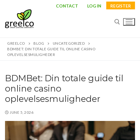
Skip
CONTACT
LOG IN
REGISTER
to
content
GREELCO
BLOG
UNCATEGORIZED
Search for:
BDMBET: DIN TOTALE GUIDE TIL ONLINE CASINO
OPLEVELSESMULIGHEDER
BDMBet: Din totale guide til
Search
online casino
for:
oplevelsesmuligheder
About
JUNE 5, 2026
Partners
Study visits