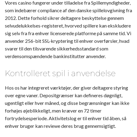
Vores casino fungerer under tilladelse fra Spillemyndigheder,
som indebærer compliance af den danske spillelovgivning fra
2012. Dette forhold sikrer deltagere beskyttelse gennem
selvudelukkelses-registeret, hvorved spillere kan ekskludere
sig selv fra fra enhver licenserede platforme på samme tid. Vi
anvender 256-bit SSL-kryptering til enhver overførsler, hvad
svarer til den tilsvarende sikkerhedsstandard som
verdensomspændende bankinstitutter anvender.
Kontrolleret spil i anvendelse
Hos os har integreret værktøjer, der giver deltagere styring
over egne vaner. Depositgrænser kan defineres døgnligt,
ugentligt eller hver måned, og disse begrænsninger kan ikke
forhøjes øjeblikkeligt, men kræver en 72 timer
fortrydelsesperiode. Aktivitetslog er til enhver tid åben, så
enhver bruger kan reviewe deres brug gennemsigtigt.