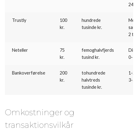
24 t
Trustly
100
hundrede
Med 
kr.
tusinde kr.
samm
2 ti
Neteller
75
femoghalvfjerds
Dire
kr.
tusind kr.
0-12
Bankoverførelse
200
tohundrede
1-2 
kr.
halvtreds
3-5 
tusinde kr.
Omkostninger og
transaktionsvilkår