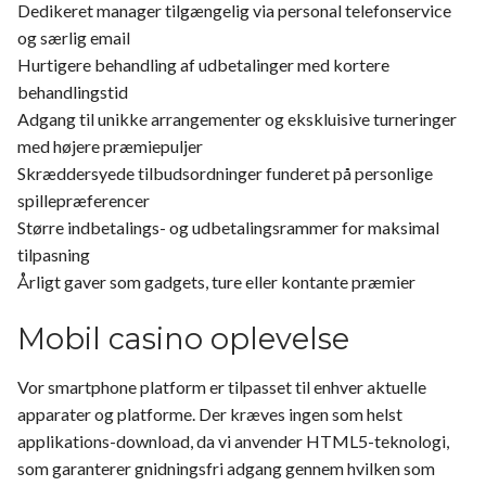
Dedikeret manager tilgængelig via personal telefonservice
og særlig email
Hurtigere behandling af udbetalinger med kortere
behandlingstid
Adgang til unikke arrangementer og ekskluisive turneringer
med højere præmiepuljer
Skræddersyede tilbudsordninger funderet på personlige
spillepræferencer
Større indbetalings- og udbetalingsrammer for maksimal
tilpasning
Årligt gaver som gadgets, ture eller kontante præmier
Mobil casino oplevelse
Vor smartphone platform er tilpasset til enhver aktuelle
apparater og platforme. Der kræves ingen som helst
applikations-download, da vi anvender HTML5-teknologi,
som garanterer gnidningsfri adgang gennem hvilken som