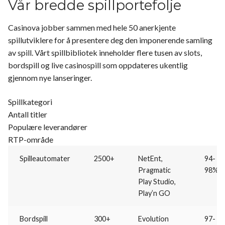
Vår bredde spillportefolje
Casinova jobber sammen med hele 50 anerkjente
spillutviklere for å presentere deg den imponerende samling
av spill. Vårt spillbibliotek inneholder flere tusen av slots,
bordspill og live casinospill som oppdateres ukentlig
gjennom nye lanseringer.
Spillkategori
Antall titler
Populære leverandører
RTP-område
Spilleautomater
2500+
NetEnt,
94-
Pragmatic
98%
Play Studio,
Play’n GO
Bordspill
300+
Evolution
97-