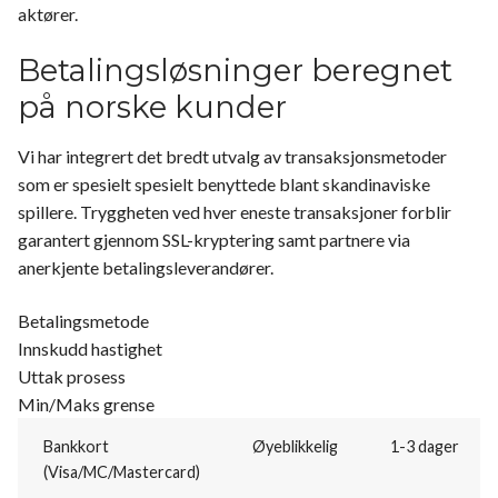
aktører.
Betalingsløsninger beregnet
på norske kunder
Vi har integrert det bredt utvalg av transaksjonsmetoder
som er spesielt spesielt benyttede blant skandinaviske
spillere. Tryggheten ved hver eneste transaksjoner forblir
garantert gjennom SSL-kryptering samt partnere via
anerkjente betalingsleverandører.
Betalingsmetode
Innskudd hastighet
Uttak prosess
Min/Maks grense
Bankkort
Øyeblikkelig
1-3 dager
(Visa/MC/Mastercard)