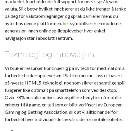
markedet, inneholdende full support for norsk språk samt
valuta. Slik betyr hvilket innebærer at du ikke trenger å tenke
på deg for valutaomregninger og språkbarrierer mens du
nyter hos denne plattformen.
her
symboliserer en moderne
generasjon innen online spillopplevelser hvor enkel
navigasjon står i absolutt sentrum.
Teknologi og innovasjon
Vi bruker ressurser kontinuerlig på ny tech for med mål om å
forbedre brukeropplevelsen. Plattformen hos oss er basert
på nyeste HTML5-teknologi, noe som sikrer at samtlige spill
fungerer like optimalt på smarttelefon som ved desktop.
Over 78% hos alle online casinospillere benytter nå mobile
enheter til å game, en tall som er blitt verifisert av European
Gaming og Betting Association, slik at vi alltid har derfor
forbedret hver individuell del av vår side for mobile enheter.