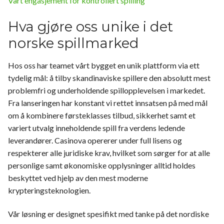
Vårt engasjement for kontrollert spilling
Hva gjøre oss unike i det
norske spillmarked
Hos oss har teamet vårt bygget en unik plattform via ett
tydelig mål: å tilby skandinaviske spillere den absolutt mest
problemfri og underholdende spillopplevelsen i markedet.
Fra lanseringen har konstant vi rettet innsatsen på med mål
om å kombinere førsteklasses tilbud, sikkerhet samt et
variert utvalg inneholdende spill fra verdens ledende
leverandører. Casinova opererer under full lisens og
respekterer alle juridiske krav, hvilket som sørger for at alle
personlige samt økonomiske opplysninger alltid holdes
beskyttet ved hjelp av den mest moderne
krypteringsteknologien.
Vår løsning er designet spesifikt med tanke på det nordiske