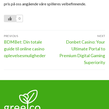
pris på oss angående våre spilleres velbefinnende.
0
Post
PREVIOUS
NEXT
navigation
Previous
Next
BDMBet: Din totale
Donbet Casino: Your
post:
post:
guide til online casino
Ultimate Portal to
oplevelsesmuligheder
Premium Digital Gaming
Superiority