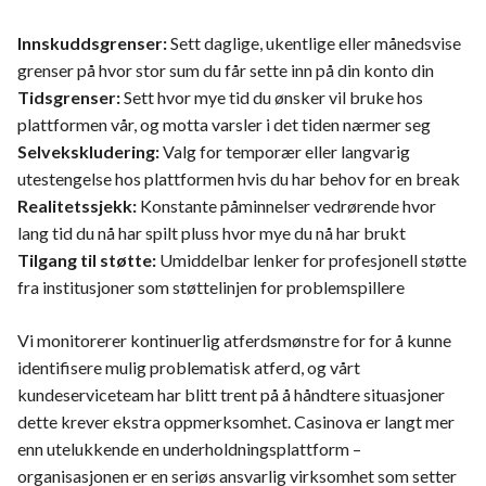
Innskuddsgrenser:
Sett daglige, ukentlige eller månedsvise
grenser på hvor stor sum du får sette inn på din konto din
Tidsgrenser:
Sett hvor mye tid du ønsker vil bruke hos
plattformen vår, og motta varsler i det tiden nærmer seg
Selvekskludering:
Valg for temporær eller langvarig
utestengelse hos plattformen hvis du har behov for en break
Realitetssjekk:
Konstante påminnelser vedrørende hvor
lang tid du nå har spilt pluss hvor mye du nå har brukt
Tilgang til støtte:
Umiddelbar lenker for profesjonell støtte
fra institusjoner som støttelinjen for problemspillere
Vi monitorerer kontinuerlig atferdsmønstre for for å kunne
identifisere mulig problematisk atferd, og vårt
kundeserviceteam har blitt trent på å håndtere situasjoner
dette krever ekstra oppmerksomhet. Casinova er langt mer
enn utelukkende en underholdningsplattform –
organisasjonen er en seriøs ansvarlig virksomhet som setter