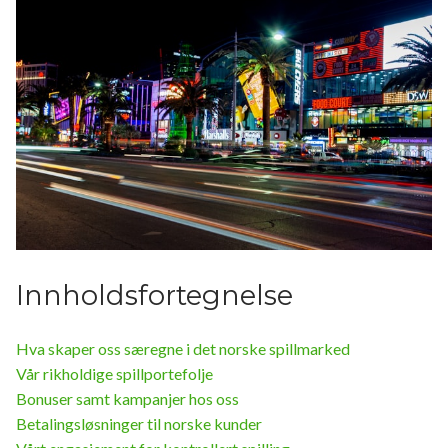
News
Innholdsfortegnelse
Hva skaper oss særegne i det norske spillmarked
Vår rikholdige spillportefolje
Bonuser samt kampanjer hos oss
Betalingsløsninger til norske kunder