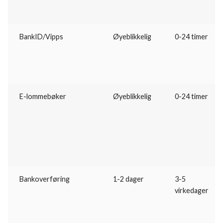
BankID/Vipps
Øyeblikkelig
0-24 timer
E-lommebøker
Øyeblikkelig
0-24 timer
Bankoverføring
1-2 dager
3-5
virkedager