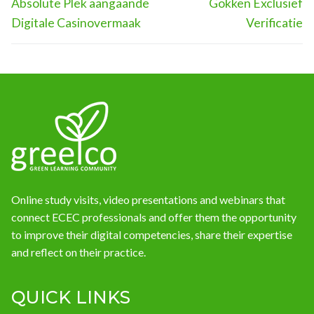
Absolute Plek aangaande
Gokken Exclusief
Digitale Casinovermaak
Verificatie
Online study visits, video presentations and webinars that
connect ECEC professionals and offer them the opportunity
to improve their digital competencies, share their expertise
and reflect on their practice.
QUICK LINKS