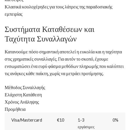
Κλασικά κουλοχέρηδες για τους λάτρεις της παραδοσιακής
εμπειρίας
Συστήματα Καταθέσεων και
Ταχύτητα Συναλλαγών
Κατανοούμε πόσο σημαντική αποτελεί η ευκολία και η ταχύτητα
στις χρηματικές συναλλαγές. Για αυτόν το σκοπό, έχουμε
ενσωματώσει ένα ευρύ φάσμα μεθόδων πληρωμής που καλύπτει
τις ανάγκες κάθε παίκτη, χωρίς να μετράει προτίμησης.
Μέθοδος Συναλλαγής
Ελάχιστη Κατάθεση
Χρόνος Ανάληψης
Προμήθεια
Visa/Mastercard
€10
1-3
0%
εργάσιμες