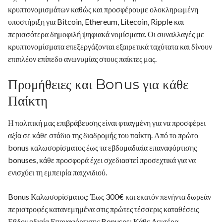
κρυπτονομισμάτων καθώς και προσφέρουμε ολοκληρωμένη
υποστήριξη για Bitcoin, Ethereum, Litecoin, Ripple και
περισσότερα δημοφιλή ψηφιακά νομίσματα. Οι συναλλαγές με
κρυπτονομίσματα επεξεργάζονται εξαιρετικά ταχύτατα και δίνουν
επιπλέον επίπεδο ανωνυμίας στους παίκτες μας.
Προμήθειες και Bonus για κάθε
Παίκτη
Η πολιτική μας επιβράβευσης είναι φτιαγμένη για να προσφέρει
αξία σε κάθε στάδιο της διαδρομής του παίκτη. Από το πρώτο
bonus καλωσορίσματος έως τα εβδομαδιαία επαναφόρτισης
bonuses, κάθε προσφορά έχει σχεδιαστεί προσεχτικά για να
ενισχύει τη εμπειρία παιχνιδιού.
Bonus Καλωσορίσματος: Έως 300€ και εκατόν πενήντα δωρεάν
περιστροφές κατανεμημένα στις πρώτες τέσσερις καταθέσεις
Εβδομαδιαία Επαναφόρτισης Bonuses: Κάθε Δευτέρα