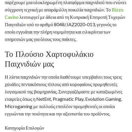
παρέχουμε μια ολοκληρωμένη πλατφόρμα παιχνιδιού που ενώνει
σύγχρονη τεχνική με απαράμιλλη ποικιλία παιχνιδιών. Το
Bizzo
Casino
λειτουργεί με άδεια από τη Κυπριακή Επιτροπή Τυχερών
Παιγνιδιών υπό το αριθμό 8048/JAZ2020-013, γεγονός το
οποίο εγγυάται την πλήρη νομιμότητα και ειλικρίνεια των
υπηρεσιών μας για όλους τους παίκτες.
Το Πλούσιο Χαρτοφυλάκιο
Παιχνιδιών μας
Η λίστα παιχνιδιών την οποία διαθέτουμε υπερβαίνει τους τρεις
χιλιάδες πεντακόσιους τίτλους από κορυφαίους προμηθευτές
λογισμικού της βιομηχανίας. Συνεργαζόμαστε με καταξιωμένες
εταιρείες όπως η NetEnt, Pragmatic Play, Evolution Gaming,
Microgaming με πολλούς επιπλέον προμηθευτές οι οποίοι
εγγυώνται την ποιότητα και την αξιοπιστία του προϊόντος.
Κατηγορία Επιλογών