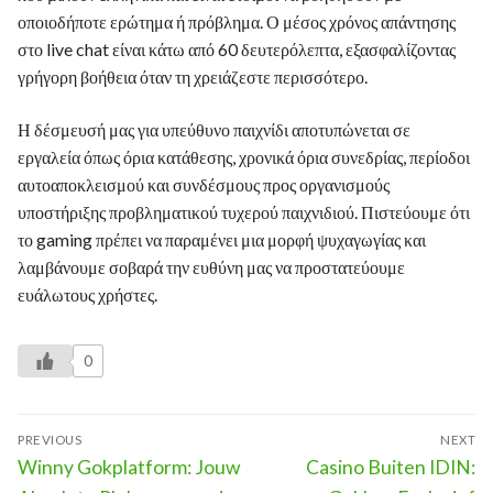
οποιοδήποτε ερώτημα ή πρόβλημα. Ο μέσος χρόνος απάντησης
στο live chat είναι κάτω από 60 δευτερόλεπτα, εξασφαλίζοντας
γρήγορη βοήθεια όταν τη χρειάζεστε περισσότερο.
Η δέσμευσή μας για υπεύθυνο παιχνίδι αποτυπώνεται σε
εργαλεία όπως όρια κατάθεσης, χρονικά όρια συνεδρίας, περίοδοι
αυτοαποκλεισμού και συνδέσμους προς οργανισμούς
υποστήριξης προβληματικού τυχερού παιχνιδιού. Πιστεύουμε ότι
το gaming πρέπει να παραμένει μια μορφή ψυχαγωγίας και
λαμβάνουμε σοβαρά την ευθύνη μας να προστατεύουμε
ευάλωτους χρήστες.
0
Post
PREVIOUS
NEXT
navigation
Previous
Next
Winny Gokplatform: Jouw
Casino Buiten IDIN:
post:
post: