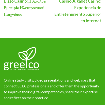
navigation
Previous
Next
Bizzo Casino: Η Απόλυτη
Casino Jugabet Casino:
post:
post:
Εμπειρία Ηλεκτρονικού
Experiencia de
Παιχνιδιού
Entretenimiento Superior
en Internet
Online study visits, video presentations and webinars that
connect ECEC professionals and offer them the opportunity
to improve their digital competencies, share their expertise
and reflect on their practice.