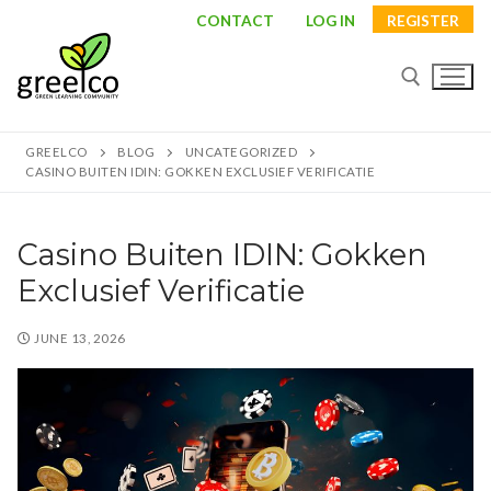
Skip
CONTACT
LOG IN
REGISTER
to
content
GREELCO
BLOG
UNCATEGORIZED
Search for:
CASINO BUITEN IDIN: GOKKEN EXCLUSIEF VERIFICATIE
Casino Buiten IDIN: Gokken
Exclusief Verificatie
Search
for:
JUNE 13, 2026
About
Partners
Study visits