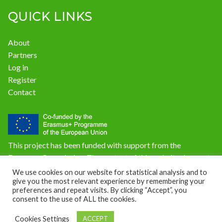
QUICK LINKS
About
Partners
Log in
Register
Contact
This project has been funded with support from the
European Commission. The content of this website does not
reflect the official opinion of the European Union.
We use cookies on our website for statistical analysis and to
give you the most relevant experience by remembering your
Responsibility for the information and views expressed on
preferences and repeat visits. By clicking “Accept”, you
the website lies entirely with the author(s).
consent to the use of ALL the cookies.
Cookies Settings
ACCEPT