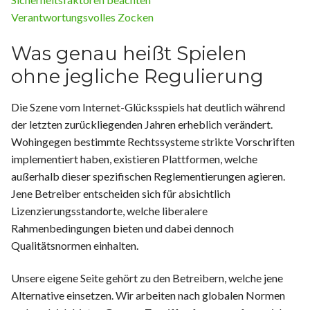
Verantwortungsvolles Zocken
Was genau heißt Spielen
ohne jegliche Regulierung
Die Szene vom Internet-Glücksspiels hat deutlich während
der letzten zurückliegenden Jahren erheblich verändert.
Wohingegen bestimmte Rechtssysteme strikte Vorschriften
implementiert haben, existieren Plattformen, welche
außerhalb dieser spezifischen Reglementierungen agieren.
Jene Betreiber entscheiden sich für absichtlich
Lizenzierungsstandorte, welche liberalere
Rahmenbedingungen bieten und dabei dennoch
Qualitätsnormen einhalten.
Unsere eigene Seite gehört zu den Betreibern, welche jene
Alternative einsetzen. Wir arbeiten nach globalen Normen