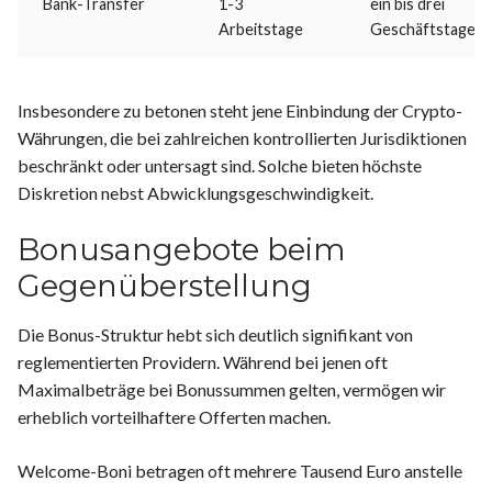
Bank-Transfer
1-3
ein bis drei
Arbeitstage
Geschäftstage
Insbesondere zu betonen steht jene Einbindung der Crypto-
Währungen, die bei zahlreichen kontrollierten Jurisdiktionen
beschränkt oder untersagt sind. Solche bieten höchste
Diskretion nebst Abwicklungsgeschwindigkeit.
Bonusangebote beim
Gegenüberstellung
Die Bonus-Struktur hebt sich deutlich signifikant von
reglementierten Providern. Während bei jenen oft
Maximalbeträge bei Bonussummen gelten, vermögen wir
erheblich vorteilhaftere Offerten machen.
Welcome-Boni betragen oft mehrere Tausend Euro anstelle