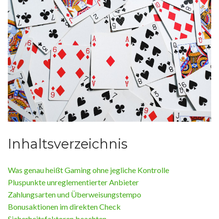
News
Inhaltsverzeichnis
Was genau heißt Gaming ohne jegliche Kontrolle
Pluspunkte unreglementierter Anbieter
Zahlungsarten und Überweisungstempo
Bonusaktionen im direkten Check
Sicherheitsfaktoren beachten